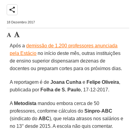
share
18 Dezembro 2017
Após a
demissão de 1.200 professores anunciada
pela Estácio
no início deste mês, outras instituições
de ensino superior dispensaram dezenas de
docentes ou preparam cortes para os próximos dias.
A reportagem é de
Joana Cunha
e
Felipe Oliveira
,
publicada por
Folha de S. Paulo
, 17-12-2017.
A
Metodista
mandou embora cerca de 50
professores, conforme cálculos do
Sinpro
-
ABC
(sindicato do
ABC
), que relata atrasos nos salários e
no 13° desde 2015. A escola não quis comentar.