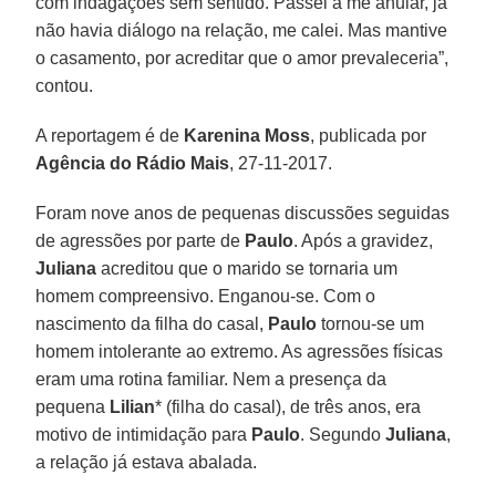
com indagações sem sentido. Passei a me anular, já
não havia diálogo na relação, me calei. Mas mantive
o casamento, por acreditar que o amor prevaleceria”,
contou.
A reportagem é de
Karenina Moss
, publicada por
Agência do Rádio Mais
, 27-11-2017.
Foram nove anos de pequenas discussões seguidas
de agressões por parte de
Paulo
. Após a gravidez,
Juliana
acreditou que o marido se tornaria um
homem compreensivo. Enganou-se. Com o
nascimento da filha do casal,
Paulo
tornou-se um
homem intolerante ao extremo. As agressões físicas
eram uma rotina familiar. Nem a presença da
pequena
Lilian
* (filha do casal), de três anos, era
motivo de intimidação para
Paulo
. Segundo
Juliana
,
a relação já estava abalada.