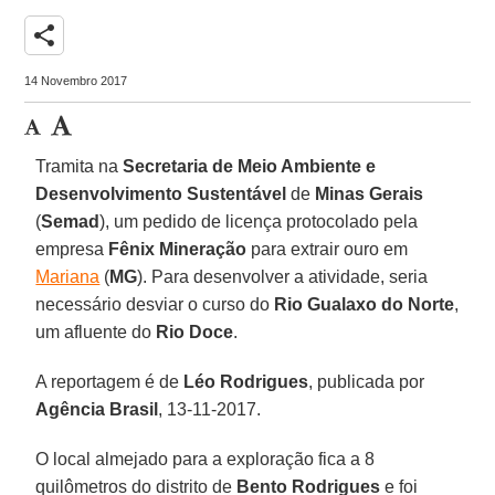
share
14 Novembro 2017
Tramita na
Secretaria de Meio Ambiente e
Desenvolvimento Sustentável
de
Minas Gerais
(
Semad
), um pedido de licença protocolado pela
empresa
Fênix Mineração
para extrair ouro em
Mariana
(
MG
). Para desenvolver a atividade, seria
necessário desviar o curso do
Rio Gualaxo do Norte
,
um afluente do
Rio Doce
.
A reportagem é de
Léo Rodrigues
, publicada por
Agência Brasil
, 13-11-2017.
O local almejado para a exploração fica a 8
quilômetros do distrito de
Bento Rodrigues
e foi