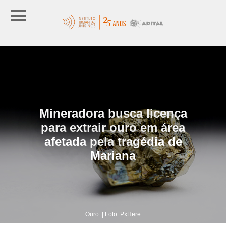
Mineradora busca licença
para extrair ouro em área
afetada pela tragédia de
Mariana
Ouro. | Foto: PxHere