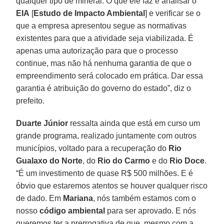
qualquer tipo de mineral. O que ele faz é analisar o
EIA
[
Estudo de Impacto Ambiental
] e verificar se o
que a empresa apresentou segue as normativas
existentes para que a atividade seja viabilizada. É
apenas uma autorização para que o processo
continue, mas não há nenhuma garantia de que o
empreendimento será colocado em prática. Dar essa
garantia é atribuição do governo do estado”, diz o
prefeito.
Duarte Júnior
ressalta ainda que está em curso um
grande programa, realizado juntamente com outros
municípios, voltado para a recuperação do
Rio
Gualaxo do Norte
, do
Rio do Carmo
e do
Rio Doce
.
“É um investimento de quase R$ 500 milhões. E é
óbvio que estaremos atentos se houver qualquer risco
de dado. Em
Mariana
, nós também estamos com o
nosso
código ambiental
para ser aprovado. E nós
queremos ter a prerrogativa de que, mesmo com a