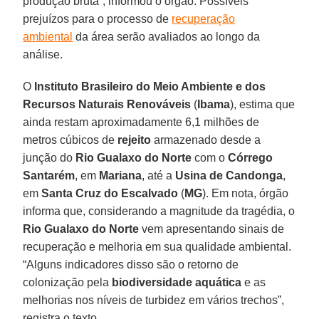
produção bruta”, informou o órgão. Possíveis
prejuízos para o processo de
recuperação
ambiental
da área serão avaliados ao longo da
análise.
O
Instituto Brasileiro do Meio Ambiente e dos
Recursos Naturais Renováveis
(
Ibama
), estima que
ainda restam aproximadamente 6,1 milhões de
metros cúbicos de
rejeito
armazenado desde a
junção do
Rio Gualaxo do Norte
com o
Córrego
Santarém
, em
Mariana
, até a
Usina de Candonga
,
em
Santa Cruz do Escalvado
(
MG
). Em nota, órgão
informa que, considerando a magnitude da tragédia, o
Rio Gualaxo do Norte
vem apresentando sinais de
recuperação e melhoria em sua qualidade ambiental.
“Alguns indicadores disso são o retorno de
colonização pela
biodiversidade aquática
e as
melhorias nos níveis de turbidez em vários trechos”,
registra o texto.