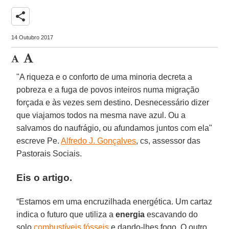
share
14 Outubro 2017
"A riqueza e o conforto de uma minoria decreta a
pobreza e a fuga de povos inteiros numa migração
forçada e às vezes sem destino. Desnecessário dizer
que viajamos todos na mesma nave azul. Ou a
salvamos do naufrágio, ou afundamos juntos com ela"
escreve Pe.
Alfredo J. Gonçalves
, cs, assessor das
Pastorais Sociais.
Eis o artigo.
“Estamos em uma encruzilhada energética. Um cartaz
indica o futuro que utiliza a
energia
escavando do
solo
combustíveis fósseis
e dando-lhes fogo. O outro