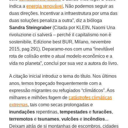
indica a
energia renovável
. Não podemos seguir as
duas direções. Incentivar a infraestrutura por uma das
duas soluções penaliza a outra”, diz a bióloga
Sandra Steingraber
(Citada por KLEIN, Naomi Una
rivoluzione ci salverá – perché il capitalismo non è
sostenibile, Edizione best BUR, Milano, nevembre
2015, pag 291). Deparamo-nos com uma “inevitável
rota de colisão entre o atual modelo econômico e a
vida no planeta”, conclui por sua vez a autora do livro.
A citação inicial introduz o tema do título. Nos últimos
anos, temos tropeçado frequentemente com a
expressão migrantes ou refugiados “climáticos”. Aos
milhares e milhões fogem de
catástrofes climáticas
extremas
, tais como secas prolongadas e
inundações
repentinas,
tempestades
e
furacões
,
terremotos
e
tsunames
,
vulcões
e
incêndios
...
Deixam atrás de si montanhas de escombros, cidades