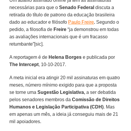
Um abaixo assinado online já tem as assinaturas
necessárias para que o
Senado Federal
discuta a
retirada do título de patrono da educação brasileira
dado ao educador e filósofo
Paulo Freire
.
Segundo o
pedido, a filosofia de
Freire
“ja demonstrou em todas
as avaliações internacionais que é um fracasso
retumbante”[sic].
A reportagem é de
Helena Borges
e publicada por
The Intercept
, 10-10-2017.
A meta inicial era atingir 20 mil assinaturas em quatro
meses, número mínimo exigido para que a proposta
se torne uma
Sugestão Legislativa,
a ser debatida
pelos senadores membros da
Comissão de Direitos
Humanos e Legislação Participativa (CDH)
. Mas
em apenas um mês, a ideia já conseguiu mais de 21
mil apoiadores.