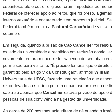
espantosa: ele e outro religioso foram impedidos ao meno
Federal de oferecer apoio ao reitor, que foi preso, algem
interno vexatório e encarcerado sem processo judicial. Se
Federal também proibiu a
Pastoral Carcerária
de visitá-l
setembro.
Em seguida, quando a prisão de
Cao Cancellier
foi relax
exilado da universidade e recolhido em reclusão domicilia
novamente tentaram socorrê-lo, sabendo de seu abalo em
permissão para visitá-lo. "É preciso lembrar que o direito 
garantido pelo artigo V da Constituição", afirmou
William
,
Universitária da
UFSC
, fazendo uma revelação que assomb
reitor, levado ao suicídio por um espantoso processo de l
sabia-se apenas que
Cancellier
estava privado do apoio d
pessoas de sua convivência na gestão da universidade.
As cerca de 200 pessoas aplaudiram de pé quando o irmão