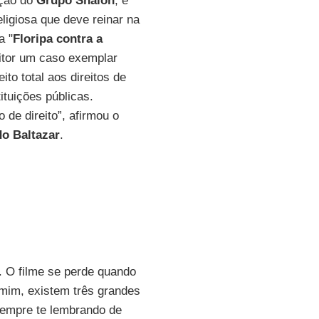
ação do
Grupo Shalon
, e
eligiosa que deve reinar na
a "
Floripa contra a
eitor um caso exemplar
ito total aos direitos de
tuições públicas.
de direito”, afirmou o
o Baltazar
.
. O filme se perde quando
mim, existem três grandes
sempre te lembrando de