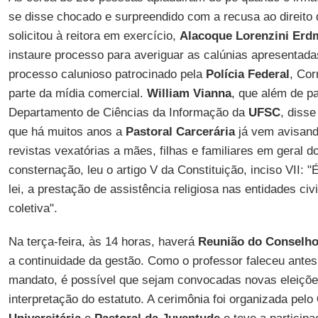
se disse chocado e surpreendido com a recusa ao direito d
solicitou à reitora em exercício,
Alacoque Lorenzini Er
instaure processo para averiguar as calúnias apresentadas
processo calunioso patrocinado pela
Polícia Federal
, Cor
parte da mídia comercial.
William Vianna
, que além de p
Departamento de Ciências da Informação da
UFSC
, diss
que há muitos anos a
Pastoral Carcerária
já vem avisand
revistas vexatórias a mães, filhas e familiares em geral 
consternação, leu o artigo V da Constituição, inciso VII:
lei, a prestação de assistência religiosa nas entidades civ
coletiva".
Na terça-feira, às 14 horas, haverá
Reunião do Conselho 
a continuidade da gestão. Como o professor faleceu ante
mandato, é possível que sejam convocadas novas eleiçõe
interpretação do estatuto. A cerimônia foi organizada pelo