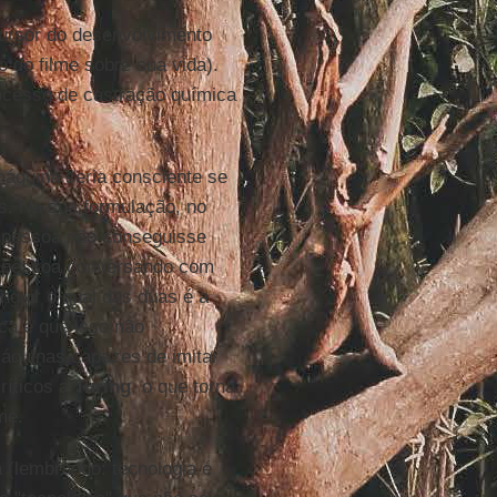
ursor do desenvolvimento
o do filme sobre sua vida).
ocesso de castração química
áquina seria consciente se
s. Na sua formulação, no
 pessoa não conseguisse
a pessoa conversando com
nguir o qual das duas é a
ica é que isso não
áquinas capazes de imitar
críticos a
Turing
, o que torna
me.
a (lembrando: tecnologia é