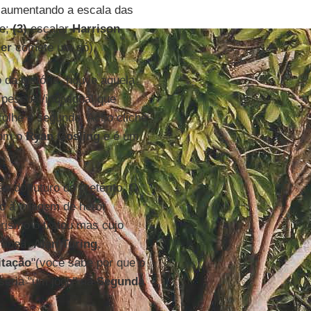
 aumentando a escala das
 e;
(3)
escalar
Harrison
er
comete um só).
o da história, houve aquela
pessoal/individual que
lhe o segundo. Acho clichê
com o
Ryan Gosling
e é um
o do futuro do pretérito. O
do à imagem de herói
rismo o tratou mas cujo
rânea.
Alan Turing
,
itação
"(você sabe por que o
seria "um jogo" na
Segunda