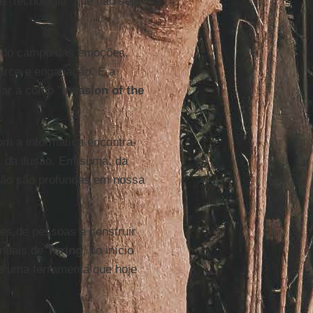
e "tecnologia" que não seja
a do campo das emoções,
farce e enganação. É a
lar a como "
Invasion of the
om a informática encontra-
, da ilusão. Em suma, da
são são profundas em nossa
res de pessoas a construir
nuais de
Turing
, no início
e uma ferramenta que hoje