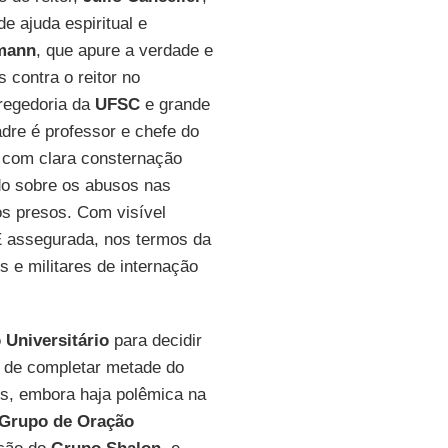
e ajuda espiritual e
dmann
, que apure a verdade e
 contra o reitor no
regedoria da
UFSC
e grande
adre é professor e chefe do
e com clara consternação
o sobre os abusos nas
dos presos. Com visível
 "É assegurada, nos termos da
is e militares de internação
Universitário
para decidir
s de completar metade do
s, embora haja polêmica na
Grupo de Oração