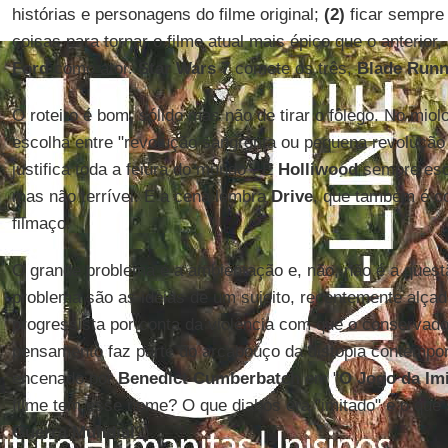
histórias e personagens do filme original;
(2)
ficar sempre
coisas para tornar o filme atual mais épico que o anterior,
Ford
como ator.
Star Wars 7
comete os três,
Blade Runn
O roteiro é bom, sólido mas não de tirar o fôlego. No miol
escolha entre "revolução sangrenta ou pequena revolução 
justifica toda a feiúra do mundo". E
Holliwood
sempre esco
mas não terrível. E a cena lembra
Drive
, que também é 
filmaço.
O grande problema é a ambientação e, não, não é a questã
problema são as ideias de um sujeito, recentemente alça
progressista por conta da violência com que o conservado
pensamento faz parte do arcabouço da distopia contempo
encenado por
Benedict Cumberbatch
em "
O Jogo da Im
filme tem esse nome? O que diabos era "imitado" e o que 
Guerra Mundial
?).