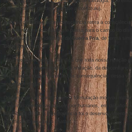
técnica aplicada, logo, é permeada de ideologia. Não exist
fruto, também, da ideologia que a construiu).
A noção de
Turing
sobre consciência retira a consciênci
sentimentos, sensibilidades e passa para o campo do dis
materialização da ideologia da
Guerra Fria
, de forma simi
Body Snatchers
"...
Para nossa sociedade, significa que toda nossa relação c
se no campo da enganação, da imitação, da desconfiança
espionagem e da enganação. As consequências dessa vi
sociedade digital.
Do ponto de vista prático, essa formulação motivou milha
máquinas que se passassem por humanos, em desafios a
da década de 90. A consequência foi o desenvolvimento d
está ficando popular, o
chatbot
.