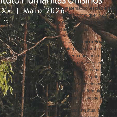
Turing
, como sabemos, foi um matemático, espião e prec
da informática(não foi seu "inventor", como quer o discurs
Ao fim, foi condenado por ser homossexual, sofreu um pr
e morreu como resultado dessas violências.
Para
Turing
, reproduzindo a lógica da
Guerra Fria
, uma m
fosse capaz de parecer consciente para os seres humano
"
Teste de Turing
", uma máquina seria consciente se uma
diferenciar ela de um ser humano em um teste cego (um
uma máquina e com outra pessoa não seria capaz de disti
máquina e qual das duas é o ser humano). A principal crít
construiria máquinas verdadeiramente conscientes mas m
humanos. O termo "
Jogo da Imitação
" foi formulado por 
ainda mais curioso que o filme biográfico tivesse esse no
Essa lógica tem profundos significados na atual tecnologi