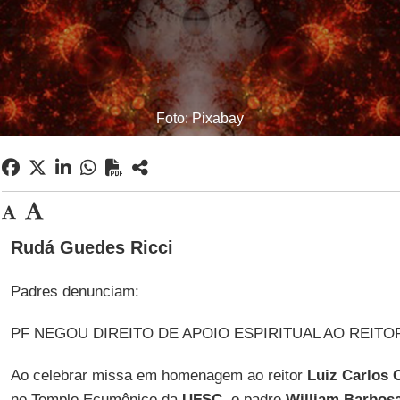
Foto: Pixabay
Rudá Guedes Ricci
Padres denunciam:
PF NEGOU DIREITO DE APOIO ESPIRITUAL AO REITO
Ao celebrar missa em homenagem ao reitor
Luiz Carlos C
no Templo Ecumênico da
UFSC
, o padre
William Barbos