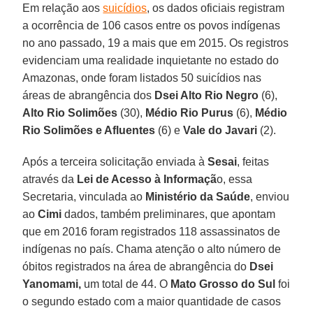
Em relação aos
suicídios
, os dados oficiais registram
a ocorrência de 106 casos entre os povos indígenas
no ano passado, 19 a mais que em 2015. Os registros
evidenciam uma realidade inquietante no estado do
Amazonas, onde foram listados 50 suicídios nas
áreas de abrangência dos
Dsei Alto Rio Negro
(6),
Alto Rio Solimões
(30),
Médio
Rio Purus
(6),
Médio
Rio Solimões e Afluentes
(6) e
Vale do Javari
(2).
Após a terceira solicitação enviada à
Sesai
, feitas
através da
Lei de Acesso à Informaçã
o, essa
Secretaria, vinculada ao
Ministério da Saúde
, enviou
ao
Cimi
dados, também preliminares, que apontam
que em 2016 foram registrados 118 assassinatos de
indígenas no país. Chama atenção o alto número de
óbitos registrados na área de abrangência do
Dsei
Yanomami,
um total de 44. O
Mato Grosso do Sul
foi
o segundo estado com a maior quantidade de casos