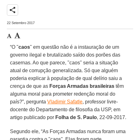
share
22 Setembro 2017
“O "
caos
" em questão não é a instauração de um
governo ilegal e brutalizado saído dos porões das
casernas. Ao que parece, "caos" seria a situação
atual de corrupção generalizada. Só que alguém
poderia explicar à população de qual delírio saiu a
crença de que as
Forças Armadas brasileiras
têm
alguma moral para prometer redenção moral do
país?”, pergunta
Vladimir Safatle
, professor livre-
docente do Departamento de filosofia da USP, em
artigo publicado por
Folha de S. Paulo
, 22-09-2017.
Segundo ele, “As Forças Armadas nunca foram uma
garantia contra o "caos". Elas foram parte