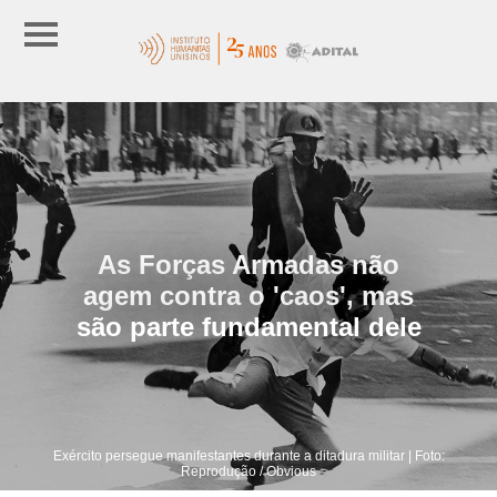
As Forças Armadas não
agem contra o 'caos', mas
são parte fundamental dele
Exército persegue manifestantes durante a ditadura militar | Foto:
Reprodução / Obvious