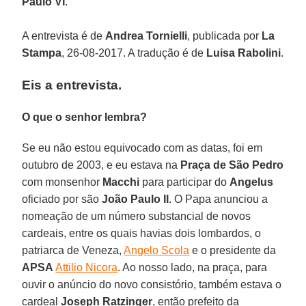
Paulo VI
.
A entrevista é de
Andrea Tornielli
, publicada por
La
Stampa
, 26-08-2017. A tradução é de
Luisa Rabolini
.
Eis a entrevista.
O que o senhor lembra?
Se eu não estou equivocado com as datas, foi em
outubro de 2003, e eu estava na
Praça de São Pedro
com monsenhor
Macchi
para participar do
Angelus
oficiado por são
João Paulo II
. O Papa anunciou a
nomeação de um número substancial de novos
cardeais, entre os quais havias dois lombardos, o
patriarca de Veneza,
Angelo Scola
e o presidente da
APSA
Attilio Nicora
. Ao nosso lado, na praça, para
ouvir o anúncio do novo consistório, também estava o
cardeal
Joseph Ratzinger
, então prefeito da