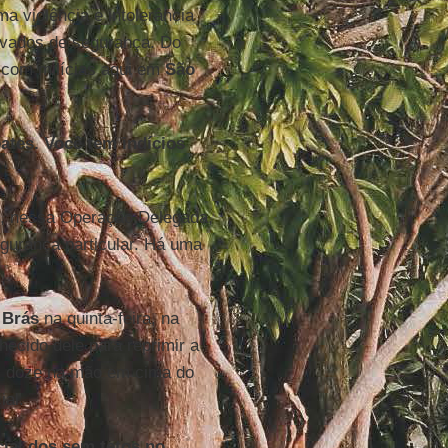
i­o­lência e in­to­le­rância
­vados de se­gu­rança. Do
 com mi­lí­cias aqui em
São
ates. Você tem in­dí­cios
, nessa Ope­ração De­le­gada,
gu­rança par­ti­cular. Há uma
o
Brás
na quinta-feira, na
­nhe­cido dele para re­primir a
 com doze na mão em cima do
ial.
cial dos sem tetos no