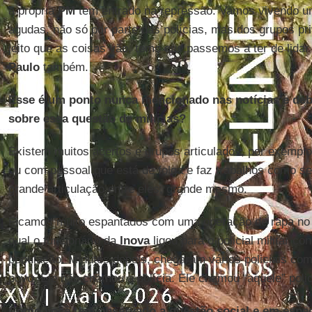
a pró­pria
PM
tem en­trado na re­pressão. Vamos vi­vendo uma v
agudas, não só por parte das po­lí­cias, mas dos grupos pri
jeito que as coisas vão, temo que pas­semos a ter de lidar
Paulo
também.
Esse é um ponto nunca men­ci­o­nado nas no­tí­cias e de­b
sobre essa questão de mi­lí­cias?
Existem muitos acertos e grupos ar­ti­cu­lados, por exemplo
ou com pes­soal que está de folga e faz tra­ba­lhos como se­
grande ar­ti­cu­lação entre eles, grande mesmo.
Fi­camos muito es­pan­tados com uma ope­ração de rapa n
qual o fun­ci­o­nário da
Inova
ligou para o po­li­cial mi­litar co
po­pu­lação. Mi­nutos de­pois, che­garam vá­rios po­li­ciais
povo. Ele não chamou a po­lícia. Ele chamou “aquele” po­li­c
Como você tem ob­ser­vado a questão so­cial e em es­pe­