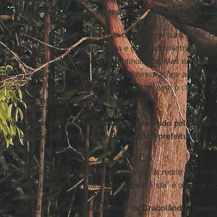
centro de São Paulo nesta tran­sição de Haddad para D
As coisas não mudam muito de um go­verno para outro. O qu
rupção de pro­gramas entre uma e outra ad­mi­nis­tração, p
pró­pria marca. Por isso a des­con­ti­nui­dade. Mas na ques
cha­mada hi­gi­e­ni­zação, todas as ad­mi­nis­tra­ções agem
con­se­guem pro­mover re­mo­ções, contam com o clamor de 
querem ver as pes­soas re­ti­radas etc.
Você tinha dito que Haddad seria lem­brado pelas ci­clo
de­cla­ração em pers­pec­tiva com a atual pre­fei­tura? E
a se­guir sua atu­ação?
Ainda es­tamos no início da gestão, mas acre­dito que um
Ci­dade Linda
. E fica claro que “ci­dade linda” é onde os 
O que falar da ope­ração po­li­cial da Cra­co­lândia, qu