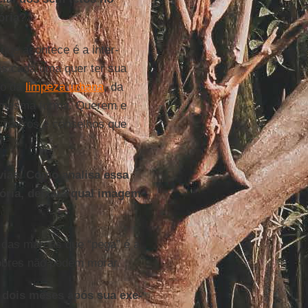
ória?
e acon­tece é a in­ter­
ois cada uma quer ter sua
tão da
lim­peza ur­bana
, da
 da mesma forma. Querem e
bairros e con­se­lhos que
­vias. Como ana­lisa essa
 Dória, dei­xará qual imagem
a das marcas que “pega” é a
po­bres não podem morar.
ase dois meses após sua exe­