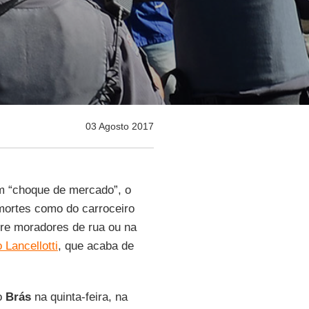
03 Agosto 2017
um “choque de mer­cado”, o
mortes como do car­ro­ceiro
bre mo­ra­dores de rua ou na
Lan­cel­lotti
, que acaba de
no
Brás
na quinta-feira, na