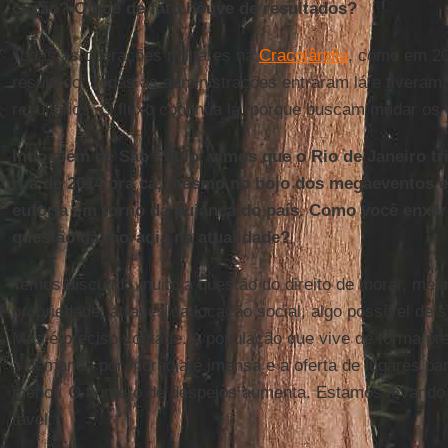
cução? O que de fato houve de re­sul­tados?
Todas as ope­ra­ções mi­li­tares na
Cra­co­lândia
, como em 2
re­sul­tado. Todas as ad­mi­nis­tra­ções en­traram lá e ti­ver
re­sul­tados. O fluxo con­tinua lá, porque buscam mudar os
Indo além de São Paulo, vimos que o Rio de Ja­neiro tri­
rua de 2014 pra cá, mesmo no bojo dos me­ga­e­ventos es
eu­foria em torno da pu­jança do país. Como você en­xe
questão da mo­radia na atu­a­li­dade?
Temos dis­cu­tido muito a questão do di­reito de morar, mes
pro­pri­e­dade, através da lo­cação so­cial, algo pos­sível d
Mas é pre­ciso von­tade. A po­pu­lação que vive de forma pr
a de­manda por mo­radia é imensa e a oferta de lu­gares p
menor. O nú­mero de des­pejos au­menta. Es­tamos le­vando o
tável.