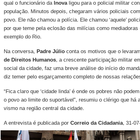
qual o fun­ci­o­nário da
Inova
ligou para o po­li­cial mi­litar co
po­pu­lação. Mi­nutos de­pois, che­garam vá­rios po­li­ciais
povo. Ele não chamou a po­lícia. Ele chamou ‘aquele’ po­li­ci
por que teme pela eclosão das mi­lí­cias como me­di­a­doras d
exemplo do Rio.
Na con­versa,
Padre Júlio
conta os mo­tivos que o le­varam
de Di­reitos Hu­manos
, a cres­cente par­ti­ci­pação mi­litar 
so­cial da ci­dade, faz uma breve aná­lise do início do man­d
diz temer pelo es­gar­ça­mento com­pleto de nossas re­la­ções s
“Fica claro que ‘ci­dade linda’ é onde os po­bres não podem
o povo ao li­mite do su­por­tável”, re­sumiu o clé­rigo que há
vismo na re­gião cen­tral da ci­dade.
A entrevista é publicada por
Correio da Cidadania
, 31-07