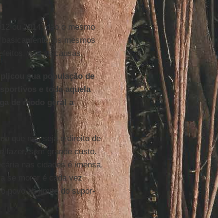
012 ou 2014, dão o mesmo
am, ba­si­ca­mente, os mesmos
 efeitos, não as causas.
plicou sua po­pu­lação de
­por­tivos e toda aquela
rga de modo geral a
mo que não seja o di­reito de
e se fazer, sem grande custo.
e­cária nas ci­dades é imensa,
ara se morar é cada vez
 povo ao li­mite do su­por­