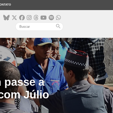
ONTATO
search
 passe a
 com Júlio