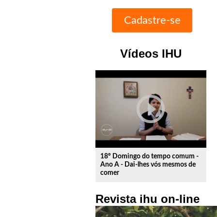
Vídeos IHU
play_circle_outline
18º Domingo do tempo comum -
Ano A - Dai-lhes vós mesmos de
comer
Revista ihu on-line