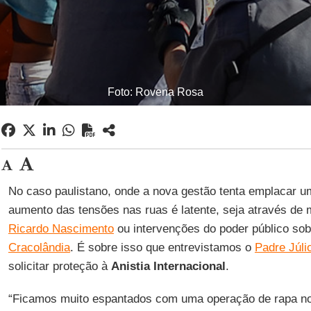
Foto: Rovena Rosa
No caso pau­lis­tano, onde a nova gestão tenta em­placar 
au­mento das ten­sões nas ruas é la­tente, seja através de 
Ri­cardo Nas­ci­mento
ou in­ter­ven­ções do poder pú­blico so
Cra­co­lândia
. É sobre isso que en­tre­vis­tamos o
Padre Júlio 
so­li­citar pro­teção à
Anistia In­ter­na­ci­onal
.
“Fi­camos muito es­pan­tados com uma ope­ração de rapa 