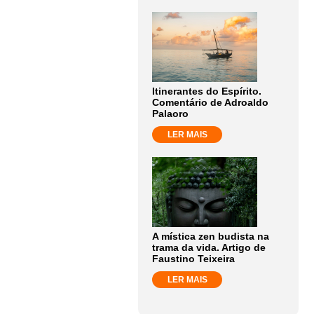
Itinerantes do Espírito.
Comentário de Adroaldo
Palaoro
LER MAIS
A mística zen budista na
trama da vida. Artigo de
Faustino Teixeira
LER MAIS