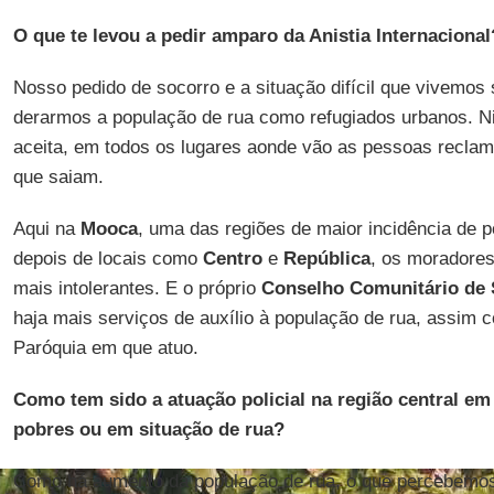
O que te levou a pedir am­paro da Anistia In­ter­na­ci­onal
Nosso pe­dido de so­corro e a si­tu­ação di­fícil que vi­vemo
de­rarmos a po­pu­lação de rua como re­fu­gi­ados ur­banos. 
aceita, em todos os lu­gares aonde vão as pes­soas re­cl
que saiam.
Aqui na
Mooca
, uma das re­giões de maior in­ci­dência de p
de­pois de lo­cais como
Centro
e
Re­pú­blica
, os mo­ra­dore
mais in­to­le­rantes. E o pró­prio
Con­selho Co­mu­ni­tário de 
haja mais ser­viços de au­xílio à po­pu­lação de rua, assim
Pa­ró­quia em que atuo.
Como tem sido a atu­ação po­li­cial na re­gião cen­tral e
po­bres ou em si­tu­ação de rua?
Como há au­mento da po­pu­lação de rua, o que per­ce­bem