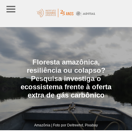
Floresta amazônica,
resiliência ou colapso?
Pesquisa investiga o
ecossistema frente à oferta
extra de gás carbônico
Amazônia | Foto por Deltreehd, Pixabay