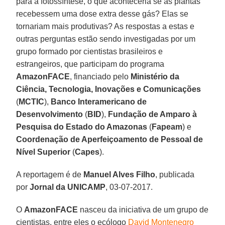
para a fotossíntese, o que aconteceria se as plantas
recebessem uma dose extra desse gás? Elas se
tornariam mais produtivas? As respostas a estas e
outras perguntas estão sendo investigadas por um
grupo formado por cientistas brasileiros e
estrangeiros, que participam do programa
AmazonFACE
, financiado pelo
Ministério da
Ciência, Tecnologia, Inovações e Comunicações
(
MCTIC
),
Banco Interamericano de
Desenvolvimento
(
BID
),
Fundação de Amparo à
Pesquisa do Estado do Amazonas
(
Fapeam
) e
Coordenação de Aperfeiçoamento de Pessoal de
Nível Superior
(
Capes
).
A reportagem é de
Manuel Alves Filho
, publicada
por
Jornal da UNICAMP
, 03-07-2017.
O
AmazonFACE
nasceu da iniciativa de um grupo de
cientistas, entre eles o ecólogo
David Montenegro