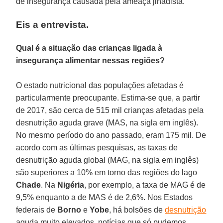
de insegurança causada pela ameaça jihadista.
Eis a entrevista.
Qual é a situação das crianças ligada à
insegurança alimentar nessas regiões?
O estado nutricional das populações afetadas é
particularmente preocupante. Estima-se que, a partir
de 2017, são cerca de 515 mil crianças afetadas pela
desnutrição aguda grave (MAS, na sigla em inglês).
No mesmo período do ano passado, eram 175 mil. De
acordo com as últimas pesquisas, as taxas de
desnutrição aguda global (MAG, na sigla em inglês)
são superiores a 10% em torno das regiões do lago
Chade
. Na
Nigéria
, por exemplo, a taxa de MAG é de
9,5% enquanto a de MAS é de 2,6%. Nos Estados
federais de
Borno
e
Yobe
, há bolsões de
desnutrição
aguda muito elevados, notícias que só pudemos