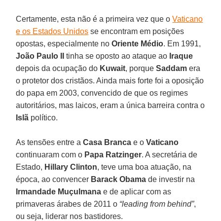
Certamente, esta não é a primeira vez que o
Vaticano
e os Estados Unidos
se encontram em posições
opostas, especialmente no
Oriente Médio
. Em 1991,
João Paulo II
tinha se oposto ao ataque ao
Iraque
depois da ocupação do
Kuwait
, porque
Saddam
era
o protetor dos cristãos. Ainda mais forte foi a oposição
do papa em 2003, convencido de que os regimes
autoritários, mas laicos, eram a única barreira contra o
Islã
político.
As tensões entre a
Casa Branca
e o
Vaticano
continuaram com o
Papa Ratzinger
. A secretária de
Estado,
Hillary Clinton
, teve uma boa atuação, na
época, ao convencer
Barack Obama
de investir na
Irmandade Muçulmana
e de aplicar com as
primaveras árabes de 2011 o
“leading from behind”
,
ou seja, liderar nos bastidores.