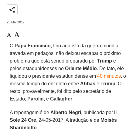
share
25 Mai 2017
O
Papa Francisco
, fino analista da guerra mundial
travada em pedaços, não deixou escapar o próximo
problema que está sendo preparado por
Trump
e
pelos estadunidenses no
Oriente Médio
. De fato, ele
liquidou o presidente estadunidense em
40 minutos
, o
mesmo tempo do encontro entre
Abbas
e
Trump
. O
resto, provavelmente, foi dito pelo secretário de
Estado,
Parolin
, e
Gallagher
.
A reportagem é de
Alberto Negri
, publicada por
Il
Sole 24 Ore
, 24-05-2017. A tradução é de
Moisés
Sbardelotto
.