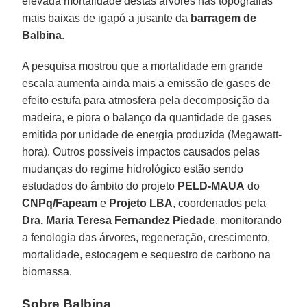
elevada mortalidade destas árvores nas topografias
mais baixas de igapó a jusante da
barragem de
Balbina
.
A pesquisa mostrou que a mortalidade em grande
escala aumenta ainda mais a emissão de gases de
efeito estufa para atmosfera pela decomposição da
madeira, e piora o balanço da quantidade de gases
emitida por unidade de energia produzida (Megawatt-
hora). Outros possíveis impactos causados pelas
mudanças do regime hidrológico estão sendo
estudados do âmbito do projeto
PELD-MAUA
do
CNPq/Fapeam
e
Projeto LBA
, coordenados pela
Dra. Maria Teresa Fernandez Piedade
, monitorando
a fenologia das árvores, regeneração, crescimento,
mortalidade, estocagem e sequestro de carbono na
biomassa.
Sobre Balbina