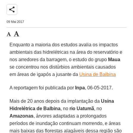
share
09 Mai 2017
Enquanto a maioria dos estudos avalia os impactos
ambientais das hidrelétricas na área do reservatório e
nos arredores da barragem, o estudo do grupo
Maua
se concentrou nos distúrbios ambientais causados
em áreas de igapós a jusante da
Usina de Balbina
A reportagem foi publicada por
Inpa
, 06-05-2017.
Mais de 20 anos depois da implantação da
Usina
Hidrelétrica de Balbina
, no
rio Uatumã
, no
Amazonas
, árvores adaptadas a prolongados
períodos de inundação continuam morrendo, e áreas
mais baixas das florestas alagáveis dessa região são