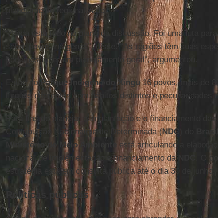
planejamento regionalizado.
“Ainda está tudo no plano da discussão. Foi uma luta par
sobre povos indígenas”, disse. “As regiões têm suas espe
podemos fazer um planejamento geral”, argumentou.
Estão no
Parque Indígena do Xingu
16 povos, mais de 80
línguas diferentes com hábitos distintos e peculiaridades 
Para fins de planejar a implantação e o financiamento da
Contribuição Nacionalmente Determinada (
NDC
) do
Brasi
Ministério do Meio Ambiente
está articulando a elabora
nacional de implementação e financiamento da
NDC
. O d
estratégia está em consulta pública até o dia 30 de junho, 
Políticas públicas