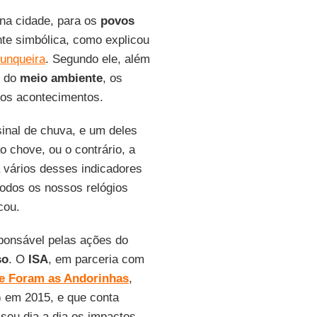
na cidade, para os
povos
e simbólica, como explicou
unqueira
. Segundo ele, além
o do
meio ambiente
, os
sos acontecimentos.
inal de chuva, e um deles
 chove, ou o contrário, a
 vários desses indicadores
todos os nossos relógios
cou.
sponsável pelas ações do
so
. O
ISA
, em parceria com
e Foram as Andorinhas
,
) em 2015, e que conta
seu dia a dia os impactos