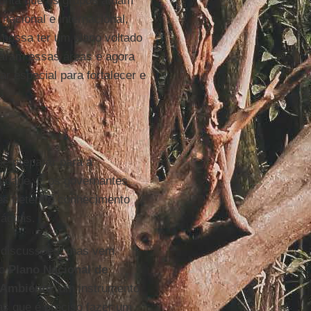
conta que os grupos atuam
nacional e internacional,
possa ter um plano voltado
varam essas áreas e agora
 especial para fortalecer e
se preparar para a
lidade. E os governantes
eles detêm o conhecimento
 águas.
discussões, mas vem
no
Plano Nacional de
 Ambiente
, um instrumento
as que é preciso fazer um