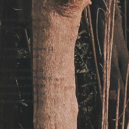
a colocar um subcapítulo
cificidades, então não
 aldeias, que reúnem 13
nos usos da floresta.
s ações e medidas da
l
no
Acordo de Paris
, o
ção de uma estratégia
ocumento-base dessa
no site do ministério.