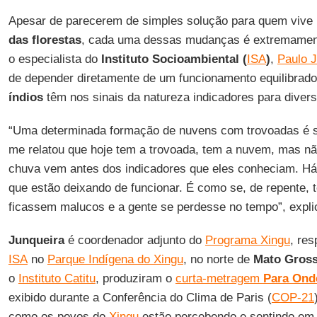
Apesar de parecerem de simples solução para quem vive 
das florestas
, cada uma dessas mudanças é extremament
o especialista do
Instituto Socioambiental (
ISA
)
,
Paulo J
de depender diretamente de um funcionamento equilibrad
índios
têm nos sinais da natureza indicadores para diver
“Uma determinada formação de nuvens com trovoadas é s
me relatou que hoje tem a trovoada, tem a nuvem, mas não
chuva vem antes dos indicadores que eles conheciam. Há
que estão deixando de funcionar. É como se, de repente, 
ficassem malucos e a gente se perdesse no tempo”, expli
Junqueira
é coordenador adjunto do
Programa Xingu
, re
ISA
no
Parque Indígena do Xingu
, no norte de
Mato Gros
o
Instituto Catitu
, produziram o
curta-metragem
Para Ond
exibido durante a Conferência do Clima de Paris (
COP-21
como os povos do
Xingu
estão percebendo e sentindo em 