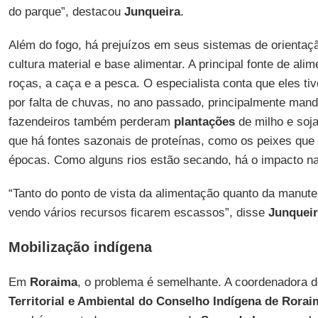
do parque”, destacou
Junqueira
.
Além do fogo, há prejuízos em seus sistemas de orientaçã
cultura material e base alimentar. A principal fonte de ali
roças, a caça e a pesca. O especialista conta que eles ti
por falta de chuvas, no ano passado, principalmente mandi
fazendeiros também perderam
plantações
de milho e soj
que há fontes sazonais de proteínas, como os peixes que
épocas. Como alguns rios estão secando, há o impacto na
“Tanto do ponto de vista da alimentação quanto da manuten
vendo vários recursos ficarem escassos”, disse
Junquei
Mobilização indígena
Em
Roraima
, o problema é semelhante. A coordenadora 
Territorial e Ambiental do Conselho Indígena de Rorai