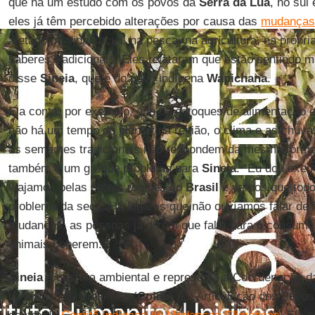
que há um estudo com os povos da
Serra da Lua
, no sul
eles já têm percebido alterações por causa das
mudanças 
afetado na vida social, na pesca, na agricultura, na própr
saberes tradicionais. Eles relataram que estão sentindo
disse
Sineia
, que é do povo indígena
Wapichana
.
Ela conta, por exemplo, que os estoques de alimentação e
não há um tempo de plantar na região, o clima e as chuv
as sementes tradicionais não respondem da mesma forma.
também é um grande problema para
Sineia
. “Eu dou exe
viajamos pelas outras regiões do
Brasil
e vemos que todo
problema da seca. Há lugares que não ouvíamos falar de 
mudanças, as pessoas já dizem que falta para o consumo,
animais beberem.”
Sineia
é gestora ambiental e representa a Coordenação d
da Amazônia Brasileira (
Coiab
) e a Articulação dos Povos