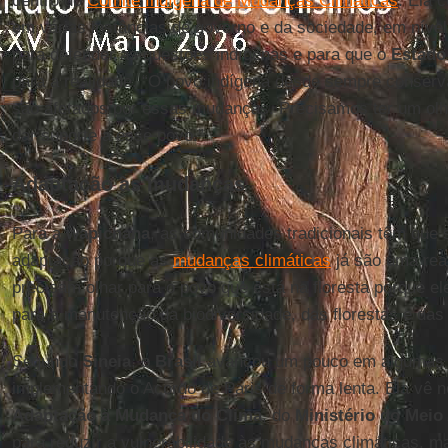
dentro do
Comitê Indígena de Mudanças Climáticas
. Ela 
em várias instâncias de governo e da sociedade, em nível 
para defender as questões indígenas e para que o
Estado
para a realidade. “O povo indígena desde sempre conser
são afetados por essas mudanças. Precisamos ter um olhar
dar suporte a esse povo.”
Adaptação às mudanças
Para a
wapichana
, as comunidades tradicionais têm que 
adaptação porque as
mudanças climáticas
já são uma rea
precisam olhar para o povo que está na floresta porque 
para a manutenção da biodiversidade, das florestas e das
Segundo
Sineia
, o
Brasil
avançou um pouco em algumas 
implementando o Acordo de Paris de forma lenta. Ela vê 
Adaptação à Mudança do Clima
, do
Ministério do Meio
para reduzir a vulnerabilidade às mudanças climáticas, m