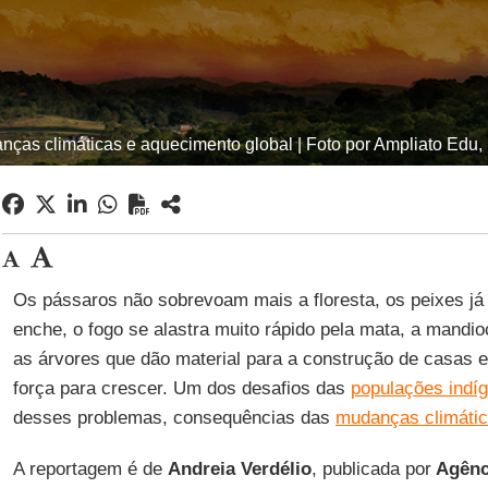
ças climáticas e aquecimento global | Foto por Ampliato Edu, 
Os pássaros não sobrevoam mais a floresta, os peixes já
enche, o fogo se alastra muito rápido pela mata, a mandio
as árvores que dão material para a construção de casas e
força para crescer. Um dos desafios das
populações indí
desses problemas, consequências das
mudanças climáti
A reportagem é de
Andreia Verdélio
, publicada por
Agênci