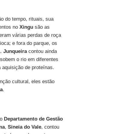
o do tempo, rituais, sua
mentos no
Xingu
são as
veram várias perdas de roça
oca; e fora do parque, os
a.
Junqueira
contou ainda
 sobem o rio em diferentes
 aquisição de proteínas.
ção cultural, eles estão
ra
.
do
Departamento de Gestão
ma
,
Sineia do Vale
, contou