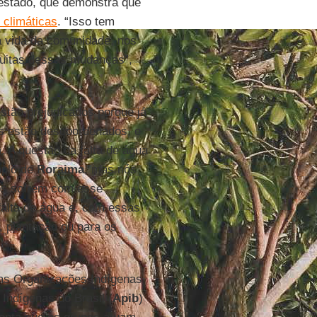
 estado, que demonstra que
climáticas
. “Isso tem
ia vida da comunidade, nos
 muitas dessas mudanças”,
stão prejudicados porque já
as estão descoordenados, e
 A questão da falta de água
mplo de
Roraima
, mas nós
s sofrem com esse
falta de água e, com essas
 plantação ou para os
as Organizações Indígenas
 Indígenas do Brasil (
Apib
)