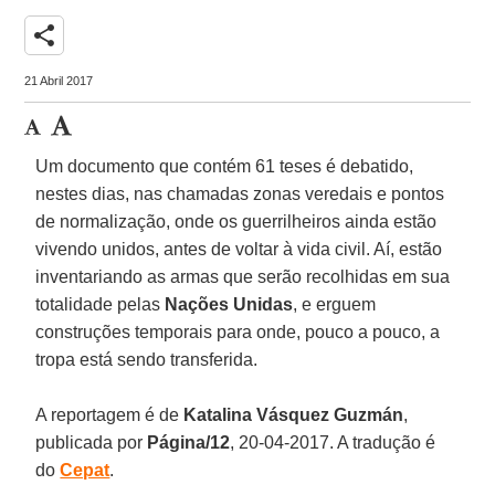
share
21 Abril 2017
Um documento que contém 61 teses é debatido,
nestes dias, nas chamadas zonas veredais e pontos
de normalização, onde os guerrilheiros ainda estão
vivendo unidos, antes de voltar à vida civil. Aí, estão
inventariando as armas que serão recolhidas em sua
totalidade pelas
Nações Unidas
, e erguem
construções temporais para onde, pouco a pouco, a
tropa está sendo transferida.
A reportagem é de
Katalina Vásquez Guzmán
,
publicada por
Página/12
, 20-04-2017. A tradução é
do
Cepat
.