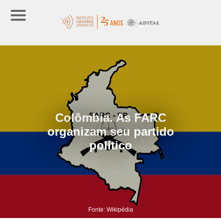
Colômbia. As FARC
organizam seu partido
político
Fonte: Wikipédia