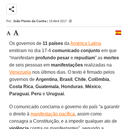
share
Por:
João Flores da Cunha
| 19 Abril 2017
Os governos de
11 países
da
América Latina
emitiram no dia 17-4
comunicado conjunto
em que
“manifestam
profundo pesar
e
repudiam
” as
mortes
de seis pessoas em
manifestações
realizadas na
Venezuela
nos últimos dias. O texto é firmado pelos
governos de
Argentina
,
Brasil
,
Chile
,
Colômbia
,
Costa Rica
,
Guatemala
,
Honduras
,
México
,
Paraguai
,
Peru
e
Uruguai
.
O comunicado conclama o governo do país “a garantir
o direito à
manifestação pacífica
, assim como
consagra a Constituição, e a impedir qualquer ato de
violência
contra os manifestantes”, segundo a