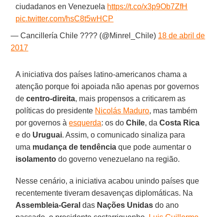
ciudadanos en Venezuela
https://t.co/x3p9Ob7ZfH
pic.twitter.com/hsC8t5wHCP
— Cancillería Chile ???? (@Minrel_Chile)
18 de abril de
2017
A iniciativa dos países latino-americanos chama a
atenção porque foi apoiada não apenas por governos
de
centro-direita
, mais propensos a criticarem as
políticas do presidente
Nicolás Maduro
, mas também
por governos à
esquerda
: os do
Chile
, da
Costa Rica
e do
Uruguai
. Assim, o comunicado sinaliza para
uma
mudança de tendência
que pode aumentar o
isolamento
do governo venezuelano na região.
Nesse cenário, a iniciativa acabou unindo países que
recentemente tiveram desavenças diplomáticas. Na
Assembleia-Geral
das
Nações Unidas
do ano