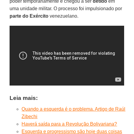
poder temporariamente e chegou a ser
detido
em
uma unidade militar. O processo foi impulsionado por
parte do Exército
venezuelano.
Leia mais:
Quando a esquerda é o problema. Artigo de Raúl
Zibechi
Haverá saída para a Revolução Bolivariana?
Esquerda e progressismo são hoje duas coisas