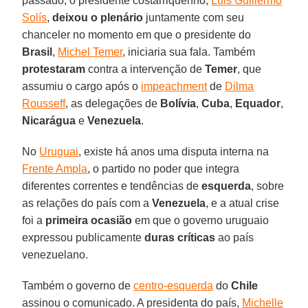
passado, o presidente costarriquenho,
Luis Guillermo
Solís
,
deixou o plenário
juntamente com seu
chanceler no momento em que o presidente do
Brasil
,
Michel Temer
, iniciaria sua fala. Também
protestaram
contra a intervenção de
Temer
, que
assumiu o cargo após o
impeachment
de
Dilma
Rousseff
, as delegações de
Bolívia
,
Cuba
,
Equador
,
Nicarágua
e
Venezuela
.
No
Uruguai
, existe há anos uma disputa interna na
Frente Ampla
, o partido no poder que integra
diferentes correntes e tendências de
esquerda
, sobre
as relações do país com a
Venezuela
, e a atual crise
foi a
primeira ocasião
em que o governo uruguaio
expressou publicamente
duras críticas
ao país
venezuelano.
Também o governo de
centro-esquerda
do
Chile
assinou o comunicado. A presidenta do país,
Michelle