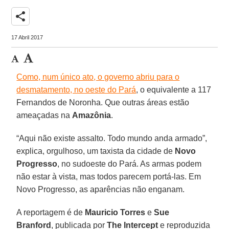
share
17 Abril 2017
Como, num único ato, o governo abriu para o
desmatamento, no oeste do Pará
, o equivalente a 117
Fernandos de Noronha. Que outras áreas estão
ameaçadas na
Amazônia
.
“Aqui não existe assalto. Todo mundo anda armado”,
explica, orgulhoso, um taxista da cidade de
Novo
Progresso
, no sudoeste do Pará. As armas podem
não estar à vista, mas todos parecem portá-las. Em
Novo Progresso, as aparências não enganam.
A reportagem é de
Mauricio Torres
e
Sue
Branford
, publicada por
The Intercept
e reproduzida