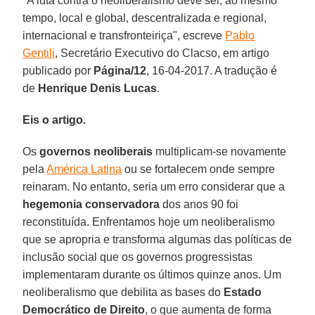
"A luta contra o neoliberalismo deve ser, ao mesmo
tempo, local e global, descentralizada e regional,
internacional e transfronteiriça", escreve
Pablo
Gentili
, Secretário Executivo do Clacso, em artigo
publicado por
Página/12
, 16-04-2017. A tradução é
de
Henrique Denis Lucas
.
Eis o artigo.
Os
governos neoliberais
multiplicam-se novamente
pela
América Latina
ou se fortalecem onde sempre
reinaram. No entanto, seria um erro considerar que a
hegemonia conservadora
dos anos 90 foi
reconstituída. Enfrentamos hoje um neoliberalismo
que se apropria e transforma algumas das políticas de
inclusão social que os governos progressistas
implementaram durante os últimos quinze anos. Um
neoliberalismo que debilita as bases do
Estado
Democrático de Direito
, o que aumenta de forma