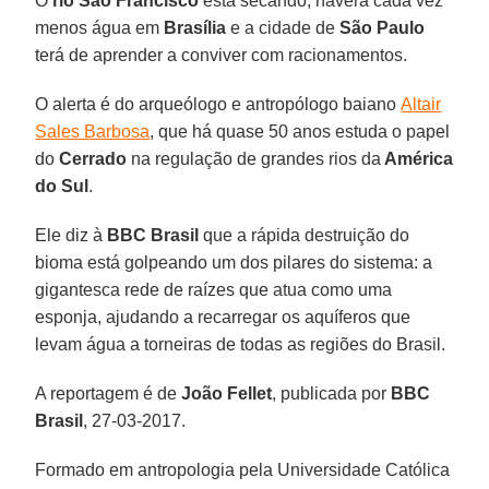
O
rio São Francisco
está secando, haverá cada vez
menos água em
Brasília
e a cidade de
São Paulo
terá de aprender a conviver com racionamentos.
O alerta é do arqueólogo e antropólogo baiano
Altair
Sales Barbosa
, que há quase 50 anos estuda o papel
do
Cerrado
na regulação de grandes rios da
América
do Sul
.
Ele diz à
BBC Brasil
que a rápida destruição do
bioma está golpeando um dos pilares do sistema: a
gigantesca rede de raízes que atua como uma
esponja, ajudando a recarregar os aquíferos que
levam água a torneiras de todas as regiões do Brasil.
A reportagem é de
João Fellet
, publicada por
BBC
Brasil
, 27-03-2017.
Formado em antropologia pela Universidade Católica