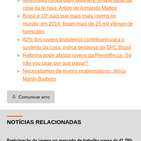
Millennials contra baby boomers: uma análise da
crise da fé hoje. Artigo de Armando Matteo
Brasil é 10º país que mais mata jovens no
mundo; em 2014, foram mais de 25 mil vítimas de
homicídio
82% dos jovens brasileiros contribuem para o
sustento da casa, indica pesquisa do SPC Brasil
Reforma pode afastar jovens da Previdência: 'Se
não vou usar, por que pagar?'
Necessitamos de jovens problemáticos: Jesús
Martín-Barbero
⚠️
Comunicar erro
NOTÍCIAS RELACIONADAS
Participação de jovens no mercado de trabalho passa de 41,78%