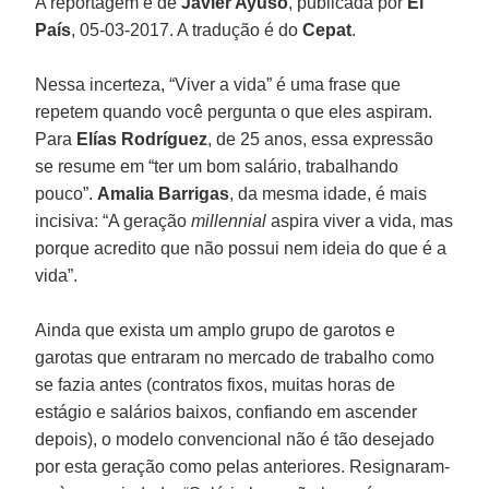
A reportagem é de
Javier Ayuso
, publicada por
El
País
, 05-03-2017. A tradução é do
Cepat
.
Nessa incerteza, “Viver a vida” é uma frase que
repetem quando você pergunta o que eles aspiram.
Para
Elías Rodríguez
, de 25 anos, essa expressão
se resume em “ter um bom salário, trabalhando
pouco”.
Amalia Barrigas
, da mesma idade, é mais
incisiva: “A geração
millennial
aspira viver a vida, mas
porque acredito que não possui nem ideia do que é a
vida”.
Ainda que exista um amplo grupo de garotos e
garotas que entraram no mercado de trabalho como
se fazia antes (contratos fixos, muitas horas de
estágio e salários baixos, confiando em ascender
depois), o modelo convencional não é tão desejado
por esta geração como pelas anteriores. Resignaram-