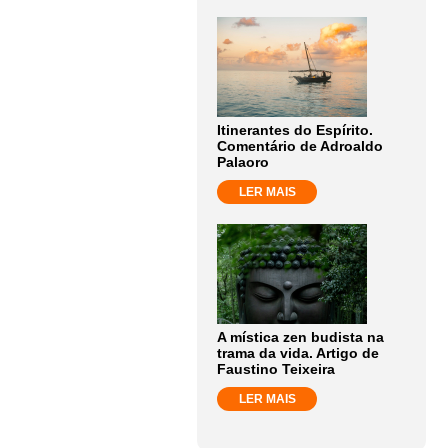
Itinerantes do Espírito.
Comentário de Adroaldo
Palaoro
LER MAIS
A mística zen budista na
trama da vida. Artigo de
Faustino Teixeira
LER MAIS