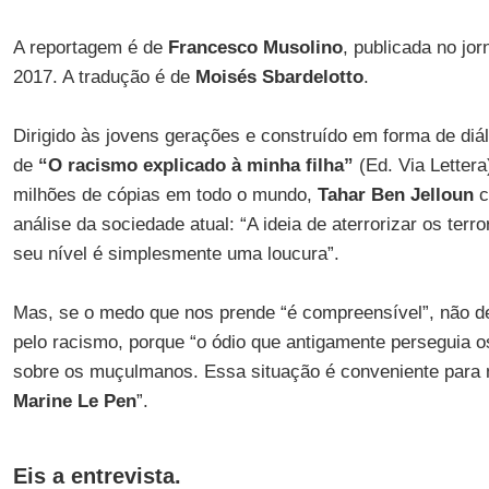
A reportagem é de
Francesco Musolino
, publicada no jor
2017. A tradução é de
Moisés Sbardelotto
.
Dirigido às jovens gerações e construído em forma de di
de
“O racismo explicado à minha filha”
(Ed. Via Lettera
milhões de cópias em todo o mundo,
Tahar Ben Jelloun
c
análise da sociedade atual: “A ideia de aterrorizar os terr
seu nível é simplesmente uma loucura”.
Mas, se o medo que nos prende “é compreensível”, não d
pelo racismo, porque “o ódio que antigamente perseguia 
sobre os muçulmanos. Essa situação é conveniente para m
Marine Le Pen
”.
Eis a entrevista.