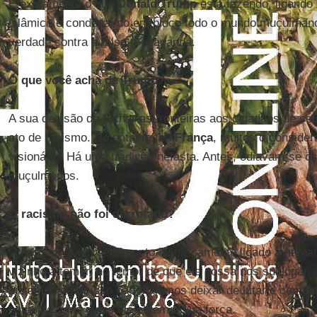
É exatamente o que
Donald Trump
está fazendo, ligando
islâmico e condenando em bloco todo o mundo muçulma
verdade contra a falsa propaganda.
O que você acha de Trump?
A sua decisão de fechar as fronteiras aos cidadãos de s
ato de racismo. No entanto, na
França
, muitos o consid
visionário. Há uma tradição nefasta. Antes, odiavam-se os
muçulmanos.
O racismo não foi derrotado?
O racismo é um sentimento historicamente ligado à hum
vizinho a temer, no temor de que ele possa nos subjugar.
justamente por isso não podemos deixar de lutar e combat
estupidez das quais ele obtém a sua força.