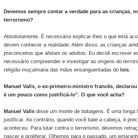
Devemos sempre contar a verdade para as crianças, 
terrorismo?
Absolutamente. É necessário explicar-lhes o que está ac
devem conhecer a realidade. Além disso, as crianças ain
preconceitos que afetam os adultos. Eu decidi escrever e
necessário compreender e investigar as origens do terrori
religião muçulmana das mãos ensanguentadas do
Isis
.
Manuel Valls, o ex-primeiro-ministro francês, declarou
é um pouco como justificá-lo”. O que você acha?
Manuel Valls
disse um monte de bobagens. É uma longa lis
justificar. Ao contrário, quando você bate a cabeça, é pre
aconteceu. Para lutar contra o terrorismo, devemos retra
nascer e proliferar. Olhemos para o passado, um emaranh