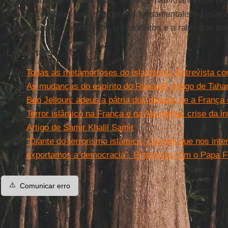
de formar imãs racionalistas, leigos, e não financiados pe
me comprometer para combater o fundamentalismo islâmi
a cultura pode combater os preconceitos e a raiva dos
ban
Leia mais:
Todas as metamorfoses do islamismo. Entrevista co
As mudanças do espírito do Ramadã. Artigo de Tahar
Ben Jelloun: adeus a pátria dos direitos se a Franç
Terror islâmico na França e na Alemanha: crise da int
Artigo de Samir Khalil Samir
“Diante do terrorismo islâmico, convém que nos in
exportamos a democracia”. Entrevista com o Papa F
⚠️
Comunicar erro