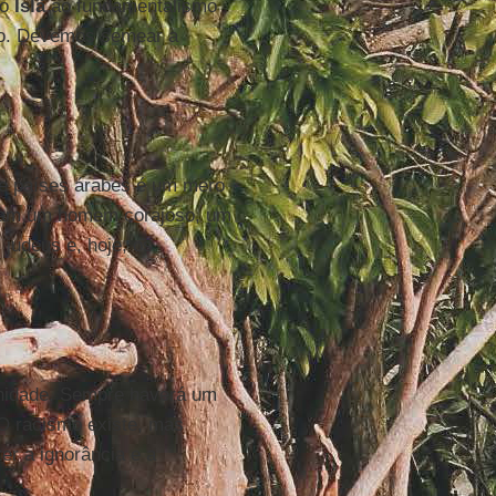
 o
Islã
ao fundamentalismo
no. Devemos semear a
ete países árabes é um mero
eram um homem corajoso, um
 judeus e, hoje, os
anidade. Sempre haverá um
 O racismo existe, mas
er a ignorância e a