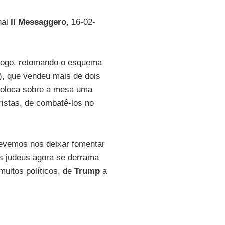
nal
Il Messaggero
, 16-02-
álogo, retomando o esquema
), que vendeu mais de dois
oloca sobre a mesa uma
oristas, de combatê-los no
evemos nos deixar fomentar
os judeus agora se derrama
uitos políticos, de
Trump
a