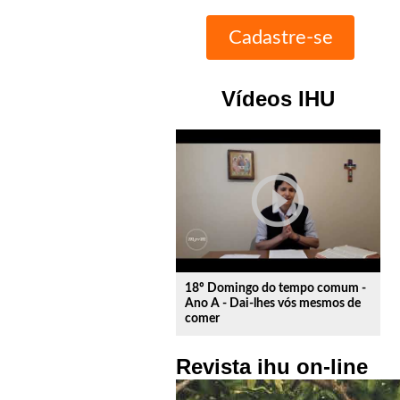
Vídeos IHU
play_circle_outline
18º Domingo do tempo comum -
Ano A - Dai-lhes vós mesmos de
comer
Revista ihu on-line