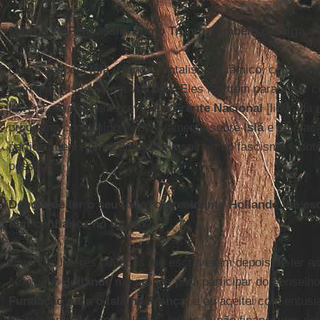
Marine Le Pen, assim como Trump, também cavalga a 
Quem associa
Islã
e fundamentalismo islâmico, como
Tr
bem que essa não é a verdade. Eles mentem para obter 
haverá eleições em breve, e a
Frente Nacional
[liderada 
programa construído exclusivamente sobre
Islã
e imigraç
partidos de extrema direita se inspiram no fascismo e obt
pessoas.
Depois de ler o seu livro, o presidente Hollande lhe e
tem confiança no futuro?
Diversos líderes políticos me escreveram depois de ler e
Monsieur
Hollande
me propôs para participar do conselho
Fundação para o Islã na França
, e eu aceitei com entus