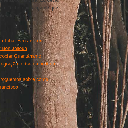
la
Arábia Saudita
. Eu decidi
co. Tenho confiança de que
lieu
franceses.
m Tahar Ben Jelloun
 Ben Jelloun
a copiar Guantánamo
egração, crise da política.
terroguemos sobre como
rancisco