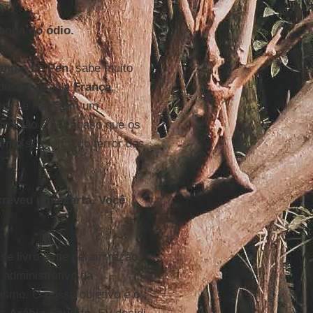
onda do ódio.
ump
e
Le Pen
, sabe muito
consensos. Na
França
,
por Le Pen] tem um
ão. Não é por acaso que os
êm a sua força do terror das
screveu uma carta. Você
sse livro e me deram razão.
 administrativo da
iasmo. O nosso objetivo é o