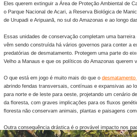
Eles querem extinguir a Área de Proteção Ambiental de C
o Parque Nacional de Acari, a Reserva Biológica de Manic
de Urupadi e Aripuanã, no sul do Amazonas e ao longo da
Essas unidades de conservação completam uma barreira 
vêm sendo construída há vários governos para conter a e
predatórias de desmatamento. Protegem uma parte do eixo
Velho a Manaus e que os políticos do Amazonas querem v
O que está em jogo é muito mais do que o
desmatamento 
abrindo fendas transversais, contínuas e expansivas ao l
para norte e de leste para oeste, projetando um cenário de
da floresta, com graves implicações para os fluxos genéti
floresta não conservam animais, plantas e paisagens com
Outra consequência drástica é o provável impacto nos pad
umidade. Correntes atmosféricas amazônicas carregam v