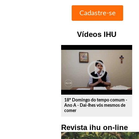
Vídeos IHU
play_circle_outline
18º Domingo do tempo comum -
Ano A - Dai-lhes vós mesmos de
comer
Revista ihu on-line