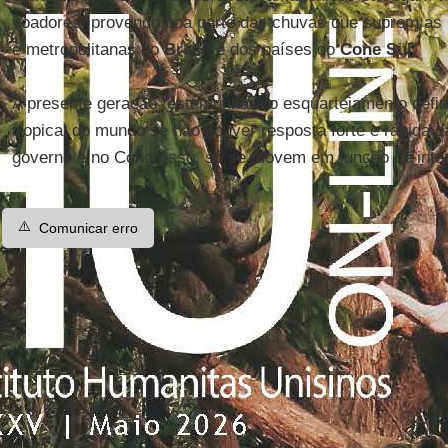
voadores, provendo boa parte das chuvas que suprem as p
e metropolitanas do
Brasil
e dos países do
Cone Sul
.
A presente geração testemunhará o esquartejamento defini
tropical do mundo se não houver resposta forte e rápida 
governo e no Congresso, só se movem em função de inter
⚠️
Comunicar erro