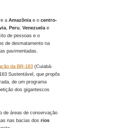
re a
Amazônia
e o
centro-
via
,
Peru
,
Venezuela
e
ito de pessoas e o
sos de desmatamento na
das pavimentadas.
ação da BR-163
(Cuiabá-
63 Sustentável, que propôs
trada, de um programa
petição dos gigantescos
co de áreas de conservação
enas nas bacias dos
rios