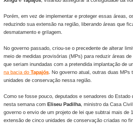
Xingu
e
Tapajós
, visando assegurar a contiguidade da flo
Porém, em vez de implementar e proteger essas áreas, o
reduzindo sua extensão na região, liberando áreas que fi
desmatamento e grilagem.
No governo passado, criou-se o precedente de alterar limi
meio de medidas provisórias (MPs) para reduzir áreas d
que seriam inundadas com a pretendida implantação de 
na bacia do
Tapajós
. No governo atual, outras duas MPs t
unidades de conservação nessa região.
Como se fosse pouco, deputados e senadores do Estado
nesta semana com
Eliseu Padilha
, ministro da Casa Civi
governo o envio de um projeto de lei que subtrai mais de 
extensão de cinco unidades de conservação criadas no fi