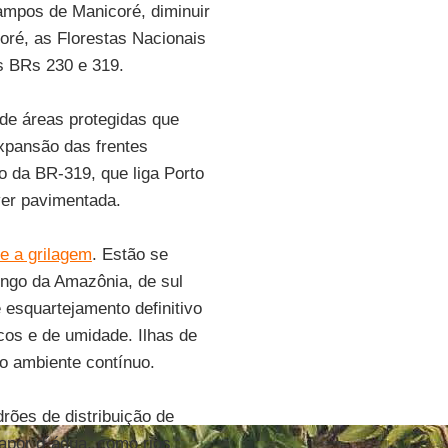
ampos de Manicoré, diminuir
oré, as Florestas Nacionais
s BRs 230 e 319.
de áreas protegidas que
xpansão das frentes
 da BR-319, que liga Porto
er pavimentada.
e a grilagem
. Estão se
ongo da Amazônia, de sul
 esquartejamento definitivo
cos e de umidade. Ilhas de
o ambiente contínuo.
rões de distribuição de
apor d´água, como rios