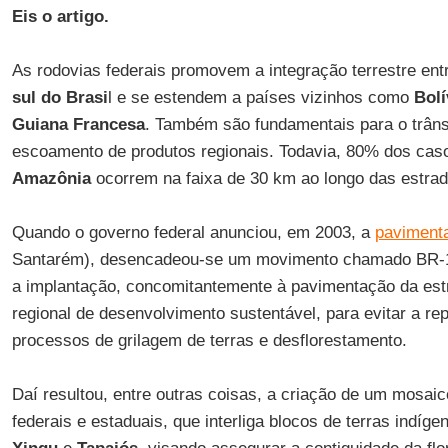
Eis o artigo.
As rodovias federais promovem a integração terrestre ent
sul do Brasi
l e se estendem a países vizinhos como
Bolí
Guiana Francesa
. Também são fundamentais para o trâns
escoamento de produtos regionais. Todavia, 80% dos ca
Amazônia
ocorrem na faixa de 30 km ao longo das estra
Quando o governo federal anunciou, em 2003, a
paviment
Santarém), desencadeou-se um movimento chamado BR-1
a implantação, concomitantemente à pavimentação da es
regional de desenvolvimento sustentável, para evitar a re
processos de grilagem de terras e desflorestamento.
Daí resultou, entre outras coisas, a criação de um mosai
federais e estaduais, que interliga blocos de terras indíg