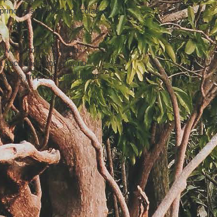
rincipais regiões agrícolas
tivo da maior floresta
da sociedade aos que, no
esses próprios e imediatos.