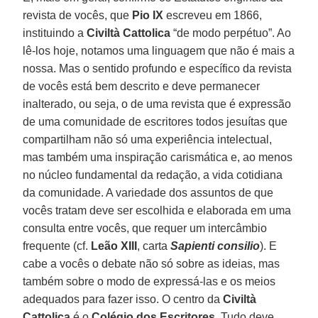
revista de vocês, que
Pio IX
escreveu em 1866,
instituindo a
Civiltà Cattolica
“de modo perpétuo”. Ao
lê-los hoje, notamos uma linguagem que não é mais a
nossa. Mas o sentido profundo e específico da revista
de vocês está bem descrito e deve permanecer
inalterado, ou seja, o de uma revista que é expressão
de uma comunidade de escritores todos jesuítas que
compartilham não só uma experiência intelectual,
mas também uma inspiração carismática e, ao menos
no núcleo fundamental da redação, a vida cotidiana
da comunidade. A variedade dos assuntos de que
vocês tratam deve ser escolhida e elaborada em uma
consulta entre vocês, que requer um intercâmbio
frequente (cf.
Leão XIII
, carta
Sapienti consilio
). E
cabe a vocês o debate não só sobre as ideias, mas
também sobre o modo de expressá-las e os meios
adequados para fazer isso. O centro da
Civiltà
Cattolica
é o
Colégio dos Escritores
. Tudo deve