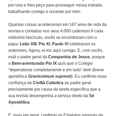
por isso e lhes peço para prosseguir nessa estrada,
trabalhando comigo e rezando por mim.
Quantas coisas aconteceram em 167 anos de vida da
revista e contadas nos seus 4.000 cadernos! A cada
milésimo fascículo, vocês se encontraram com o
papa:
Leão XIII
,
Pio XI
,
Paulo VI
celebraram os
anteriores. Agora, ei-los aqui comigo. E, com vocês,
está o padre geral da
Companhia de Jesus
, porque
o
Bem-aventurado Pio IX
quis que o Colégio
“dependesse completamente e em tudo” dele (breve
apostólico
Gravissimum supremi
). Eu confirmo essa
confiança da
Civiltà Cattolica
ao padre geral
precisamente por causa da tarefa específica que a
sua revista desempenha a serviço direto da
Sé
Apostólica
.
E, mais em geral, confirmo os Estatutos originais da