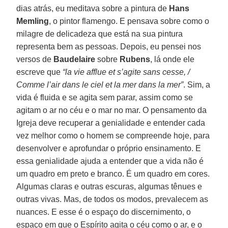
dias atrás, eu meditava sobre a pintura de
Hans
Memling
, o pintor flamengo. E pensava sobre como o
milagre de delicadeza que está na sua pintura
representa bem as pessoas. Depois, eu pensei nos
versos de
Baudelaire
sobre
Rubens
, lá onde ele
escreve que
“la vie afflue et s’agite sans cesse, /
Comme l’air dans le ciel et la mer dans la mer”
. Sim, a
vida é fluida e se agita sem parar, assim como se
agitam o ar no céu e o mar no mar. O pensamento da
Igreja deve recuperar a genialidade e entender cada
vez melhor como o homem se compreende hoje, para
desenvolver e aprofundar o próprio ensinamento. E
essa genialidade ajuda a entender que a vida não é
um quadro em preto e branco. É um quadro em cores.
Algumas claras e outras escuras, algumas tênues e
outras vivas. Mas, de todos os modos, prevalecem as
nuances. E esse é o espaço do discernimento, o
espaço em que o Espírito agita o céu como o ar, e o