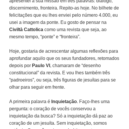
apresentei a sua missão em três palavras: diálogo,
discernimento, fronteira. Repito-as hoje. No bilhete de
felicitações que eu lhes enviei pelo número 4.000, eu
usei a imagem da ponte. Eu gosto de pensar na
Civiltà Cattolica
como uma revista que seja, ao
mesmo tempo, “ponte” e “fronteira”.
Hoje, gostaria de acrescentar algumas reflexões para
aprofundar aquilo que os seus fundadores, retomados
depois por
Paulo VI
, chamaram de “desenho
constitucional” da revista. E vou lhes também três
“padroeiros”, ou seja, três figuras de jesuítas para se
olhar para seguir em frente.
A primeira palavra é
Inquietação
. Faço-lhes uma
pergunta: o coração de vocês conservou a
inquietação da busca? Só a inquietação dá paz ao
coração de um jesuíta. Sem inquietação, somos