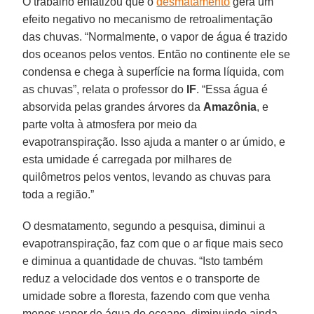
O trabalho enfatizou que o
desmatamento
gera um
efeito negativo no mecanismo de retroalimentação
das chuvas. “Normalmente, o vapor de água é trazido
dos oceanos pelos ventos. Então no continente ele se
condensa e chega à superfície na forma líquida, com
as chuvas”, relata o professor do
IF
. “Essa água é
absorvida pelas grandes árvores da
Amazônia
, e
parte volta à atmosfera por meio da
evapotranspiração. Isso ajuda a manter o ar úmido, e
esta umidade é carregada por milhares de
quilômetros pelos ventos, levando as chuvas para
toda a região.”
O desmatamento, segundo a pesquisa, diminui a
evapotranspiração, faz com que o ar fique mais seco
e diminua a quantidade de chuvas. “Isto também
reduz a velocidade dos ventos e o transporte de
umidade sobre a floresta, fazendo com que venha
menos vapor de água do oceano, diminuindo ainda