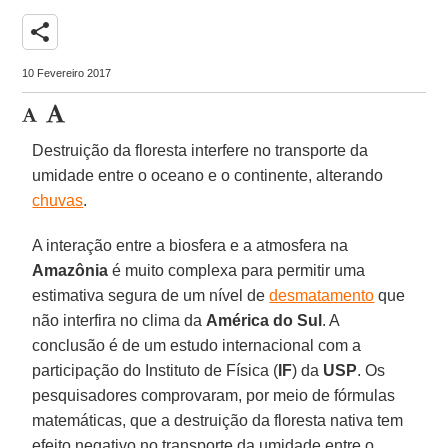
share
10 Fevereiro 2017
Destruição da floresta interfere no transporte da
umidade entre o oceano e o continente, alterando
chuvas
.
A interação entre a biosfera e a atmosfera na
Amazônia
é muito complexa para permitir uma
estimativa segura de um nível de
desmatamento
que
não interfira no clima da
América do Sul
. A
conclusão é de um estudo internacional com a
participação do Instituto de Física (
IF
) da
USP
. Os
pesquisadores comprovaram, por meio de fórmulas
matemáticas, que a destruição da floresta nativa tem
efeito negativo no transporte da umidade entre o