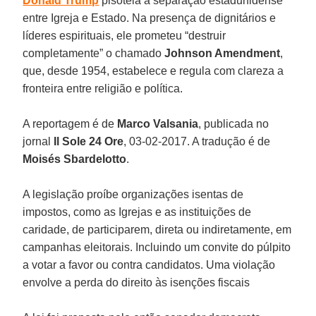
Donald Trump
pisoteia a separação estadunidense
entre Igreja e Estado. Na presença de dignitários e
líderes espirituais, ele prometeu “destruir
completamente” o chamado
Johnson Amendment
,
que, desde 1954, estabelece e regula com clareza a
fronteira entre religião e política.
A reportagem é de
Marco Valsania
, publicada no
jornal
Il Sole 24 Ore
, 03-02-2017. A tradução é de
Moisés Sbardelotto
.
A legislação proíbe organizações isentas de
impostos, como as Igrejas e as instituições de
caridade, de participarem, direta ou indiretamente, em
campanhas eleitorais. Incluindo um convite do púlpito
a votar a favor ou contra candidatos. Uma violação
envolve a perda do direito às isenções fiscais