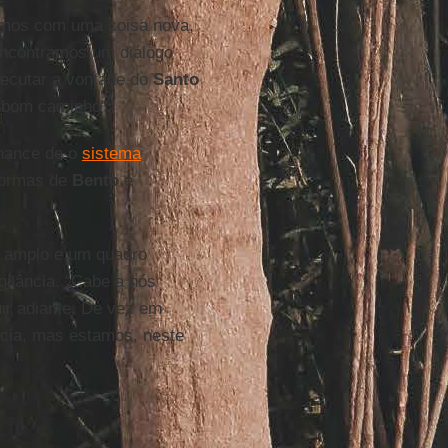
mos com uma coisa nova,
 encontramos um diálogo
ecutar a vontade do
Santo
 bom caminho”.
chance de o
sistema
eformas de
Bento
e
o amplo e um quadro
igilância. “Cabe a nós
ir adiante. De vez em
ncia, mas estamos, neste