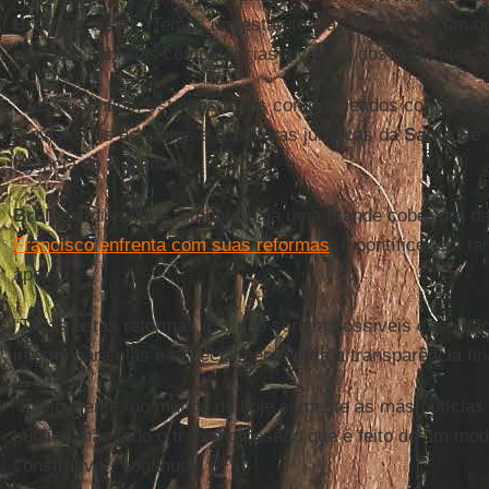
Brülhart
disse: “Temos um estatuto claro e tivemos um o
passado sobre as competências diversas dos diferentes ó
“Nesse sentido, estamos todos comprometidos com o Estad
previsto nos estatutos e estruturas jurídicas da
Santa Sé
”
agência de vigilância.
Brülhart
disse que, embora haja uma grande cobertura d
Francisco enfrenta com suas reformas
, o pontífice tem t
apoio.
“Todas estas reformas (...) não seriam possíveis caso n
interno para elas e especialmente para a transparência fin
“Infelizmente, no mundo de hoje somente as más notícias
público, não todo o trabalho pesado que é feito de um mod
construtivo”, continuou.