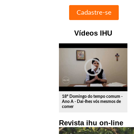
Vídeos IHU
play_circle_outline
18º Domingo do tempo comum -
Ano A - Dai-lhes vós mesmos de
comer
Revista ihu on-line