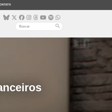
ONTATO
search
anceiros