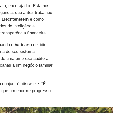
ato, encorajador. Estamos
agência, que antes trabalhou
e
Liechtenstein
e como
des de inteligência
transparência financeira.
quando o
Vaticano
decidiu
rna de seu sistema
da de uma empresa auditora
canas a um negócio familiar
conjunto”, disse ele. “É
o que um enorme progresso
, disse
Brülhart
. “Mas, no