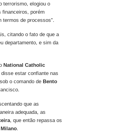
 terrorismo, elogiou o
 financeiros, porém
m termos de processos”.
s, citando o fato de que a
eu departamento, e sim da
 o
National Catholic
 disse estar confiante nas
 sob o comando de
Bento
rancisco.
escentando que as
aneira adequada, as
ceira
, que então repassa os
 Milano
.