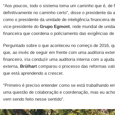
“Aos poucos, todo o sistema toma um caminho que é, de f
definitivamente no caminho certo”, disse o presidente da 
como o presidente da unidade de inteligência financeira d
vice-presidente do
Grupo Egmont
, rede mundial de unida
financeira que coordena o policiamento das exigências de 
Perguntado sobre o que aconteceu no começo de 2016, 
que, ao invés de seguir em frente com uma auditoria exte
financeiro, iria conduzir uma auditoria interna com a aju
externa,
Brülhart
comparou o processo das reformas vati
que está aprendendo a crescer.
“Primeiro é preciso entender como se está trabalhando em 
uma questão de colaboração e coordenação, mas eu ach
vem sendo feito nesse sentido”.
“Alguns querem ver mudanças rápidas, talvez com razão”