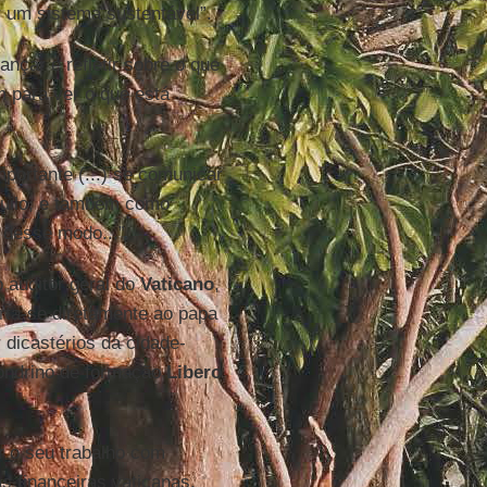
r um sistema sustentável”.
nçar e refletir sobre o que
m para ver o que está
portante (...) se comunicar
quilo, e também como
 desse modo...”.
 auditor geral do
Vaticano
,
rta-se diretamente ao papa
r dicastérios da cidade-
londrino de formação
Libero
r o seu trabalho com
s financeiras vaticanas,