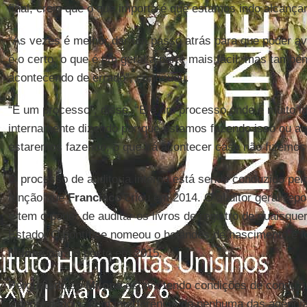
final, creio que o que importa é que estamos indo alcança
“Às vezes é melhor dar um passo atrás para que poder ava
é o certo, o que é em geral a parte mais fácil, mas també
acontecendo de errado”, continuou.
“É um processo”, disse. “E é um processo onde é muito im
internamente dizendo por que estamos fazendo isso ou a
estaremos fazendo, o que irá acontecer caso não fizemos
O processo de auditoria interna está sendo conduzido pelo
função que
Francisco
criou em 2014. O auditor geral repo
e tem o poder de auditar os livros de registro de quaisque
Estado. O pontífice nomeou o holandês de nascimento e 
Milone
para o posto em 2015.
Perguntado se
Milone
estava tendo condições de conduzi
independência, sem interferência de nenhuma das agência