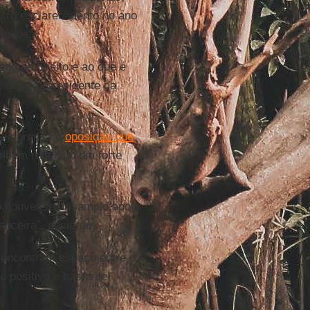
utro esclarecimento no ano
rgãos”.
o de direito e ao que é
, disse o presidente da
a imprensa à
oposição que
ambém recebido um forte
ão houvesse um amplo apoio
anceira”, declarou.
 encontram espaço entre o
o positivo e bastante