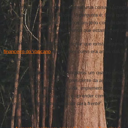
“Com certeza, sempre que mudamos uma coisa ou chega
nem todos ficam felizes”, disse. “A pergunta é: Será que
construtivo? Será que encontramos um jeito comum de ex
Padre
ao fazer este trabalho? Penso que estamos em um
Brülhart
igualmente disse não achar que exista alguma 
financeiro do Vaticano
voltar a ser como era antes das r
Francisco
.
“Temos um objetivo claro, construímos um quadro jurídic
institucional sólido”, afirmou o presidente da agência de v
preencher estes quadros com vida, implementá-los e segu
quando é válido olhar para trás e aprender com a experiê
momento, principalmente olhando para frente”.
Leia mais