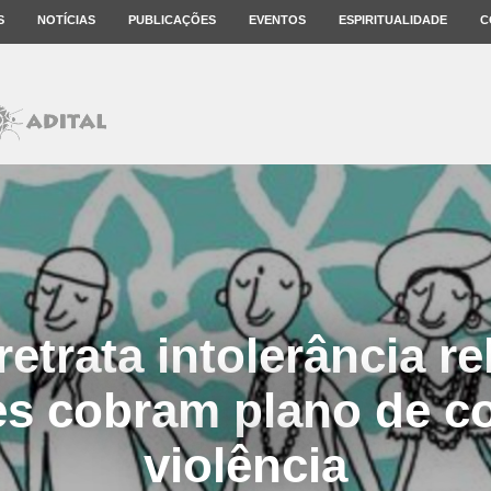
S
NOTÍCIAS
PUBLICAÇÕES
EVENTOS
ESPIRITUALIDADE
C
etrata intolerância re
es cobram plano de c
violência