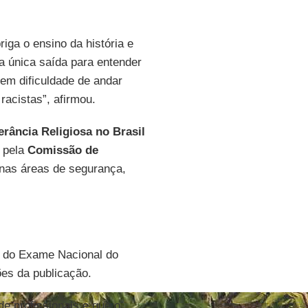
iga o ensino da história e
 a única saída para entender
tem dificuldade de andar
racistas”, afirmou.
erância Religiosa no Brasil
 pela
Comissão de
nas áreas de segurança,
o do Exame Nacional do
s da publicação.
e profissionais e que o