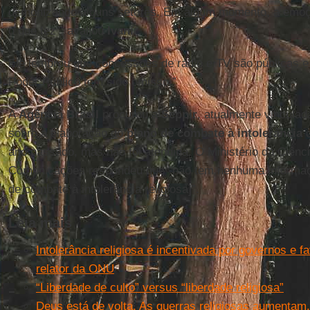
demonizando alguns setores. Em algum momento, a emoçã
o que fez”, avaliou
Ivanir
.
Ele lembrou que concessões de rádio e TV são públicas e
Poder Público tem sido omisso.”
A
Agência Brasil
procurou a
Seppir
, atualmente vinculad
sobre a elaboração do
plano de combate à intolerância
q
ano passado, mas não foi atendida. O Ministério da Ciênc
Comunicações respondeu que “não tem nenhuma informaçã
de combate à intolerância religiosa]”.
Leia mais
Intolerância religiosa é incentivada por governos e f
relator da ONU
“Liberdade de culto” versus “liberdade religiosa”
Deus está de volta. As guerras religiosas aumentam. 