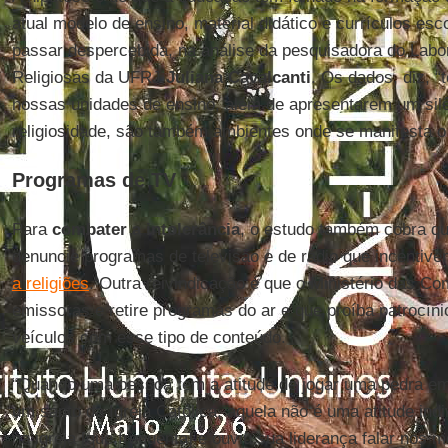
atual modelo de ensino, material didático e currículos esc
passar despercebida, na análise da pesquisadora do Labor
Religiosas da UFRJ
Juliana Cavalcanti
. Os dados, diz, 
nossas unidades de ensino, além de apresentarem um silê
religiosidade, são também ambientes onde se manifesta o 
Programas de TV
Para
combater a intolerância
, o estudo também cobra qu
denuncie programas de televisão e de rádio que incentive
a religiões
. Outra reivindicação é que o Ministério das 
emissoras e retire programas do ar e que proíba patrocíni
veículos com esse tipo de conteúdo.
“Quando uma pessoa tem a atitude de jogar uma pedra e
um santo da Igreja Católica, aquela não é uma atitude indi
na igreja [que frequenta] e ouviu sua liderança falar nos