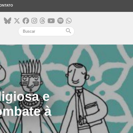
ONTATO
search
ligiosa e
ombate à