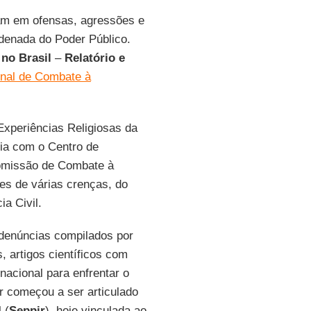
m em ofensas, agressões e
enada do Poder Público.
 no Brasil
–
Relatório e
onal de Combate à
Experiências Religiosas da
ia com o Centro de
omissão de Combate à
es de várias crenças, do
ia Civil.
denúncias compilados por
 artigos científicos com
nacional para enfrentar o
r começou a ser articulado
 (
Seppir
), hoje vinculada ao