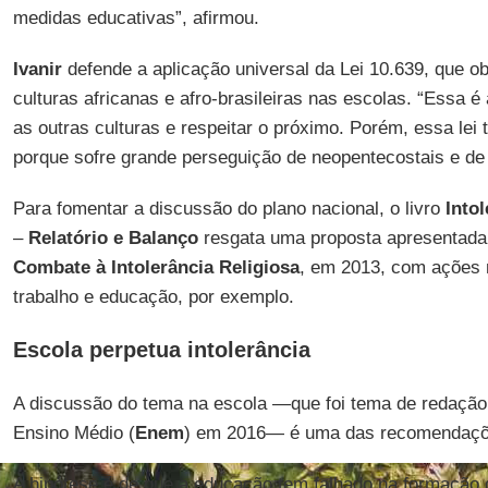
medidas educativas”, afirmou.
Ivanir
defende a aplicação universal da Lei 10.639, que obr
culturas africanas e afro-brasileiras nas escolas. “Essa é
as outras culturas e respeitar o próximo. Porém, essa lei 
porque sofre grande perseguição de neopentecostais e de 
Para fomentar a discussão do plano nacional, o livro
Intol
–
Relatório e Balanço
resgata uma proposta apresentada
Combate à Intolerância Religiosa
, em 2013, com ações 
trabalho e educação, por exemplo.
Escola perpetua intolerância
A discussão do tema na escola —que foi tema de redaçã
Ensino Médio (
Enem
) em 2016— é uma das recomendaçõe
A hipótese é de que a educação tem falhado na formação d