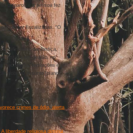
o disparou e a pessoa fez
 devem ser fiscalizadas. “O
a ao Ministério da Justiça,
ue estava em gestão, no
ia, Tecnologia, Inovações e
o sobre o assunto [plano
avorece crimes de ódio, alerta
A liberdade religiosa diminui