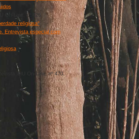
uidos
HU On-Line, nº 426.
erdade religiosa''
de. Entrevista especial com
ligiosa
Revista IHU On-Line, nº 470.