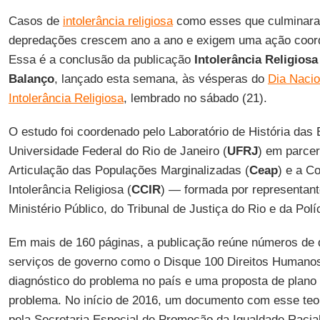
Casos de
intolerância religiosa
como esses que culminara
depredações crescem ano a ano e exigem uma ação coord
Essa é a conclusão da publicação
Intolerância Religiosa
Balanço
, lançado esta semana, às vésperas do
Dia Naci
Intolerância Religiosa
, lembrado no sábado (21).
O estudo foi coordenado pelo Laboratório de História das 
Universidade Federal do Rio de Janeiro (
UFRJ
) em parcer
Articulação das Populações Marginalizadas (
Ceap
) e a C
Intolerância Religiosa (
CCIR
) — formada por representant
Ministério Público, do Tribunal de Justiça do Rio e da Políc
Em mais de 160 páginas, a publicação reúne números de 
serviços de governo como o Disque 100 Direitos Humanos,
diagnóstico do problema no país e uma proposta de plano 
problema. No início de 2016, um documento com esse teo
pela Secretaria Especial de Promoção da Igualdade Racial