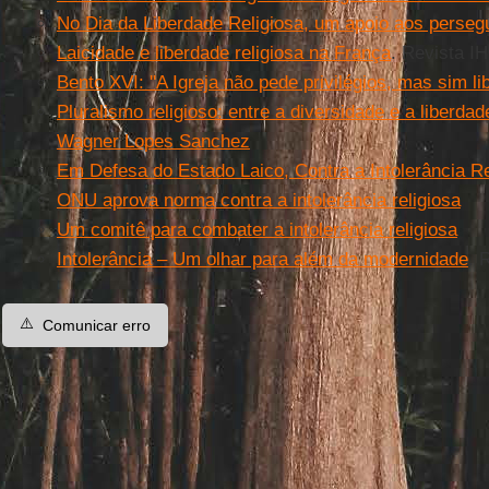
No Dia da Liberdade Religiosa, um apoio aos perseg
Laicidade e liberdade religiosa na França
. Revista I
Bento XVI: ''A Igreja não pede privilégios, mas sim lib
Pluralismo religioso: entre a diversidade e a liberda
Wagner Lopes Sanchez
Em Defesa do Estado Laico, Contra a Intolerância Re
ONU aprova norma contra a intolerância religiosa
Um comitê para combater a intolerância religiosa
Intolerância – Um olhar para além da modernidade
. 
⚠️
Comunicar erro