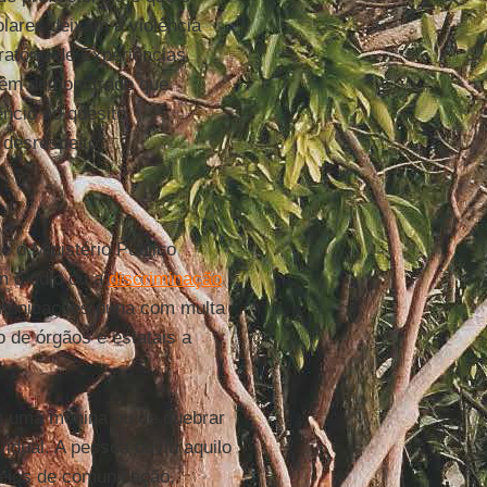
olares deixam a violência
atório de Experiências
“têm demonstrado que
ncio no quesito
desrespeito”.
e o Ministério Público
m o ódio ou a
discriminação
Comunicações puna com multa
o de órgãos e estatais a
m uma menina ou de quebrar
vidual. A pessoa ouviu aquilo
 meios de comunicação,