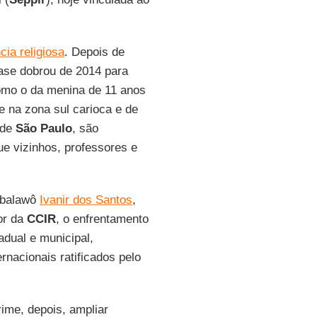
cia religiosa
. Depois de
ase dobrou de 2014 para
omo o da menina de 11 anos
e na zona sul carioca e de
 de
São Paulo
, são
e vizinhos, professores e
abalawô
Ivanir dos Santos
,
or da
CCIR
, o enfrentamento
adual e municipal,
rnacionais ratificados pelo
crime, depois, ampliar