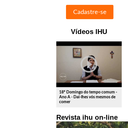
Vídeos IHU
play_circle_outline
18º Domingo do tempo comum -
Ano A - Dai-lhes vós mesmos de
comer
Revista ihu on-line