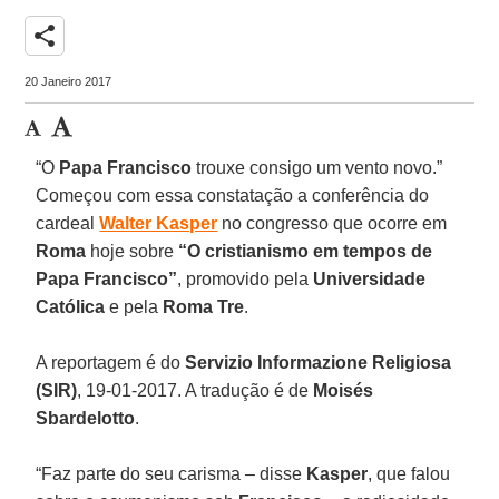
share
20 Janeiro 2017
“O
Papa Francisco
trouxe consigo um vento novo.”
Começou com essa constatação a conferência do
cardeal
Walter Kasper
no congresso que ocorre em
Roma
hoje sobre
“O cristianismo em tempos de
Papa Francisco”
, promovido pela
Universidade
Católica
e pela
Roma Tre
.
A reportagem é do
Servizio Informazione Religiosa
(SIR)
, 19-01-2017. A tradução é de
Moisés
Sbardelotto
.
“Faz parte do seu carisma – disse
Kasper
, que falou