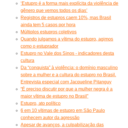
‘Estupro é a forma mais explícita da violência de
gênero que vemos todos os dias’
Registros de estupros caem 10%, mas Brasil
ainda tem 5 casos por hora
Múltiplos estupros coletivos
Quando julgamos a vítima do estupro, agimos
como o estuprador
Estupro no Vale dos Sinos - indicadores desta
cultura
Da “conquista” à violência: o domínio masculino
sobre a mulher e a cultura do estupro no Brasil.
Entrevista especial com Jacqueline Pitanguy
“É preciso discutir por que a mulher negra é a
maior vítima de estupro no Brasil”
Estupro, ato político
6 em 10 vítimas de estupro em São Paulo
conhecem autor da agressão
Apesar de avanços, a culpabilização das