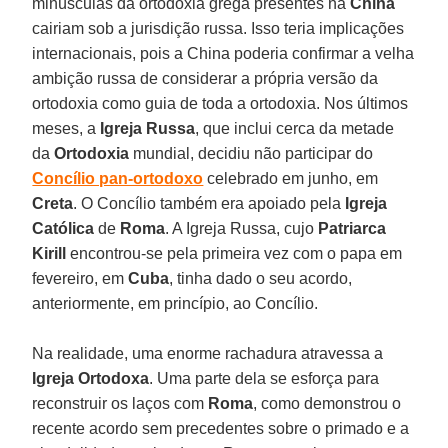
minúsculas da ortodoxia grega presentes na
China
cairiam sob a jurisdição russa. Isso teria implicações
internacionais, pois a China poderia confirmar a velha
ambição russa de considerar a própria versão da
ortodoxia como guia de toda a ortodoxia. Nos últimos
meses, a
Igreja Russa
, que inclui cerca da metade
da
Ortodoxia
mundial, decidiu não participar do
Concílio pan-ortodoxo
celebrado em junho, em
Creta
. O Concílio também era apoiado pela
Igreja
Católica
de
Roma
. A Igreja Russa, cujo
Patriarca
Kirill
encontrou-se pela primeira vez com o papa em
fevereiro, em
Cuba
, tinha dado o seu acordo,
anteriormente, em princípio, ao Concílio.
Na realidade, uma enorme rachadura atravessa a
Igreja Ortodoxa
. Uma parte dela se esforça para
reconstruir os laços com
Roma
, como demonstrou o
recente acordo sem precedentes sobre o primado e a