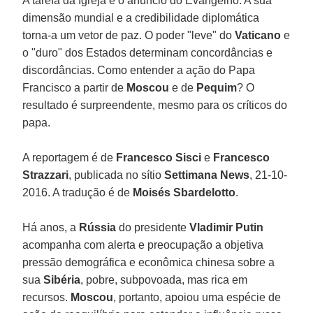
A tarefa da Igreja é o anúncio do Evangelho. A sua
dimensão mundial e a credibilidade diplomática
torna-a um vetor de paz. O poder "leve" do
Vaticano
e
o "duro" dos Estados determinam concordâncias e
discordâncias. Como entender a ação do Papa
Francisco a partir de
Moscou
e de
Pequim
? O
resultado é surpreendente, mesmo para os críticos do
papa.
A reportagem é de
Francesco Sisci
e
Francesco
Strazzari
, publicada no sítio
Settimana News
, 21-10-
2016. A tradução é de
Moisés Sbardelotto
.
Há anos, a
Rússia
do presidente
Vladimir Putin
acompanha com alerta e preocupação a objetiva
pressão demográfica e econômica chinesa sobre a
sua
Sibéria
, pobre, subpovoada, mas rica em
recursos.
Moscou
, portanto, apoiou uma espécie de