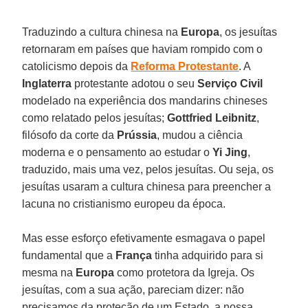
Traduzindo a cultura chinesa na
Europa
, os jesuítas
retornaram em países que haviam rompido com o
catolicismo depois da
Reforma Protestante
. A
Inglaterra
protestante adotou o seu
Serviço Civil
modelado na experiência dos mandarins chineses
como relatado pelos jesuítas;
Gottfried Leibnitz
,
filósofo da corte da
Prússia
, mudou a ciência
moderna e o pensamento ao estudar o
Yi Jing
,
traduzido, mais uma vez, pelos jesuítas. Ou seja, os
jesuítas usaram a cultura chinesa para preencher a
lacuna no cristianismo europeu da época.
Mas esse esforço efetivamente esmagava o papel
fundamental que a
França
tinha adquirido para si
mesma na
Europa
como protetora da Igreja. Os
jesuítas, com a sua ação, pareciam dizer: não
precisamos da proteção de um Estado, a nossa