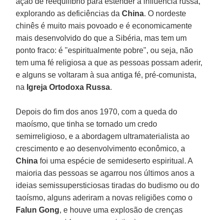
ação de reequilíbrio para estender a influência russa,
explorando as deficiências da
China
. O nordeste
chinês é muito mais povoado e é economicamente
mais desenvolvido do que a Sibéria, mas tem um
ponto fraco: é "espiritualmente pobre", ou seja, não
tem uma fé religiosa a que as pessoas possam aderir,
e alguns se voltaram à sua antiga fé, pré-comunista,
na
Igreja Ortodoxa Russa
.
Depois do fim dos anos 1970, com a queda do
maoísmo, que tinha se tornado um credo
semirreligioso, e a abordagem ultramaterialista ao
crescimento e ao desenvolvimento econômico, a
China
foi uma espécie de semideserto espiritual. A
maioria das pessoas se agarrou nos últimos anos a
ideias semissupersticiosas tiradas do budismo ou do
taoísmo, alguns aderiram a novas religiões como o
Falun Gong
, e houve uma explosão de crenças