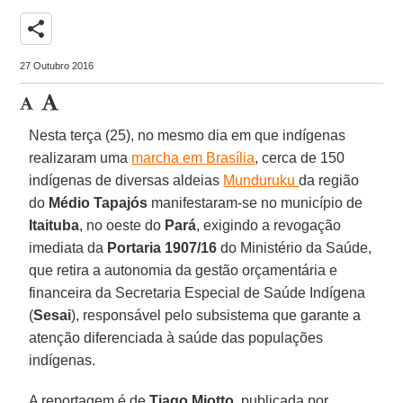
share
27 Outubro 2016
Nesta terça (25), no mesmo dia em que indígenas
realizaram uma
marcha em Brasília
, cerca de 150
indígenas de diversas aldeias
Munduruku
da região
do
Médio
Tapajós
manifestaram-se no município de
Itaituba
, no oeste do
Pará
, exigindo a revogação
imediata da
Portaria 1907/16
do Ministério da Saúde,
que retira a autonomia da gestão orçamentária e
financeira da Secretaria Especial de Saúde Indígena
(
Sesai
), responsável pelo subsistema que garante a
atenção diferenciada à saúde das populações
indígenas.
A reportagem é de
Tiago
Miotto
, publicada por