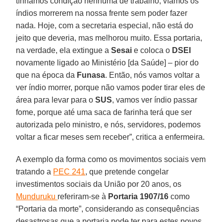
tínhamos condição nenhuma de trabalho, víamos os
índios morrerem na nossa frente sem poder fazer
nada. Hoje, com a secretaria especial, não está do
jeito que deveria, mas melhorou muito. Essa portaria,
na verdade, ela extingue a
Sesai
e coloca o
DSEI
novamente ligado ao Ministério [da Saúde] – pior do
que na época da
Funasa
. Então, nós vamos voltar a
ver índio morrer, porque não vamos poder tirar eles de
área para levar para o
SUS
, vamos ver índio passar
fome, porque até uma saca de farinha terá que ser
autorizada pelo ministro, e nós, servidores, podemos
voltar a ficar meses sem receber”, critica a enfermeira.
A exemplo da forma como os movimentos sociais vem
tratando a
PEC 241
, que pretende congelar
investimentos sociais da União por 20 anos, os
Munduruku
referiram-se à
Portaria 1907/16
como
“Portaria da morte”, considerando as consequências
desastrosas que a portaria pode ter para estes povos.