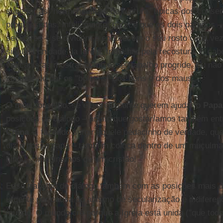
superior às "hermenêuticas de ruptura" típicas dos conse
progressistas. Infelizmente, parece que os dois partidos
seculares – se dividem e endurecem o seu rosto cada ve
sinal da unidade da Igreja, trabalhar pela recostura. E cab
vaticanistas mostrar como esse trabalho progride. Eu nã
vontade de dar os "boletins" dos bons e dos maus.
O meu conselho, se eles realmente querem ajudar o
Papa
posições de diálogo – aquilo que gostaríamos também entr
China
–, fazendo surgir aquele pedacinho de verdade, qu
diz o nosso papa – também coloca dentro de um muçulma
hindu... imaginemos de um cristão!
Esse trabalho de diálogo também com as posições mais d
urgente por causa do abismo de secularização e indiferen
mundo. O mundo crê porque a Igreja está unida ("que tod