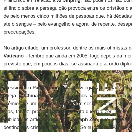
Francisco em relação a
Xi Jinping
, não podemos não com
silêncio sobre a perseguição provoca entre os cristãos cl
de pelo menos cinco milhões de pessoas que, há décadas
até o sangue – pelo evangelho e agora, de repente, desa
preocupações.
No artigo citado, um professor, dentre os mais otimistas 
Vaticano
– lembro que ainda em 2005, logo depois da mo
previsto que, em poucos dias, se assinaria o acordo dipl
com fé e esperança –, pois bem, esse "superotimista" diz
"aliados" com "ambientes de
Hong Kong
, setores dos
EU
pressionar o
Papa Francisco
a privilegiar a liberdade rel
Igreja na
China
. Uma opinião que nos parece infundada: 
prêmios de um presidente ou de um secretário de Estado
Mas, talvez, professor superotimista queria dizer – de lo
publicamos artigos do cardeal
Joseph Zen
, que, como nó
destino dos cristãos clandestinos. Se eu fosse o Papa Fra