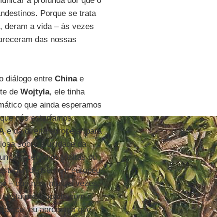
unicar a profunda dor que o
andestinos. Porque se trata
, deram a vida – às vezes
pareceram das nossas
do diálogo entre
China
e
rte de
Wojtyla
, ele tinha
omático que ainda esperamos
 que nós estaríamos
A
e da direita europeia" para
igiosa sobre a unidade da
nunca recebemos visitas ou
 estadunidense nem europeu.
nge – que nós, muitas vezes,
s, está preocupado com o
ncisco, eu apreciaria que