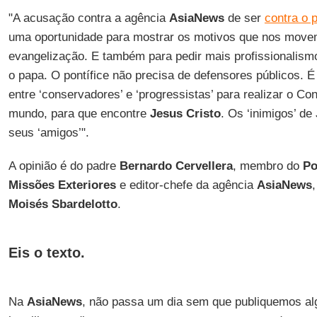
"A acusação contra a agência
AsiaNews
de ser
contra o 
uma oportunidade para mostrar os motivos que nos mov
evangelização. E também para pedir mais profissionalis
o papa. O pontífice não precisa de defensores públicos. É
entre ‘conservadores’ e ‘progressistas’ para realizar o Co
mundo, para que encontre
Jesus Cristo
. Os ‘inimigos’ d
seus ‘amigos’".
A opinião é do padre
Bernardo Cervellera
, membro do
Po
Missões Exteriores
e editor-chefe da agência
AsiaNews
Moisés Sbardelotto
.
Eis o texto.
Na
AsiaNews
, não passa um dia sem que publiquemos al