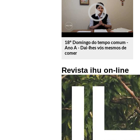
play_circle_outline
18º Domingo do tempo comum -
Ano A - Dai-lhes vós mesmos de
comer
Revista ihu on-line