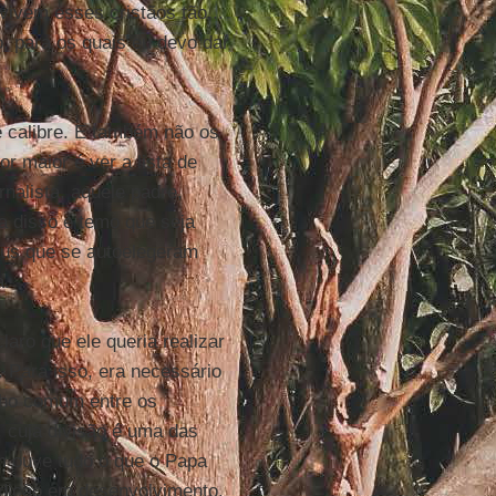
ivem esses cristãos tão...
o, para os quais eu devo dar
calibre. E também não os
or maior é ver a lista de
rnalista, aquele padre,
a disso e temo que seja
feus que se autoelegeram
a.
claro que ele queria realizar
. Para isso, era necessário
inho comum entre os
 cuja divisão é uma das
m ouve tudo o que o Papa
adição em desenvolvimento,