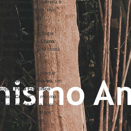
os nos preocupar – direita e
olos" exibicionistas, mas
e pela fé em Jesus.
rizado em "papa sim, papa
ma forma, sobre a
China
,
o modo de levar a fé cristã
macia.
os. Acima de tudo, porque
a
, um
Centro Televisivo
, um
próprio
Papa Francisco
Jesus Cristo
!". E mesmo
e modo ele se torna mais
gredido pelos "inimigos",
l trair com aplausos