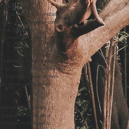
rvadores e dos
 – graças também às mídias
z mais. Cabe ao papa, como
e aos jornalistas
o me expresso sobre a
 Francisco
, é o de apoiar as
e as "almas" da Igreja da
e o Espírito – como também
no, de um judeu, de um
istantes é ainda mais
ça que está engolindo o
os sejam um para que o