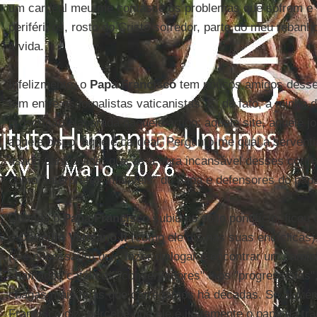
um cardeal meu me contasse os problemas que sofrem e v
periféricos, rosto do Cristo sofredor, parte do meu rebanh
a vida.
Infelizmente, o
Papa Francisco
tem poucos amigos desse 
tem entre os jornalistas vaticanistas. E, de fato, a minha d
proscrição elaborada naquele artigo: aquele site, aquele jo
aquele bispo, aquele cardeal. Pergunto-me qual a serventi
usado para dividir, graças à obra incansável desses cori
como "intérpretes infalíveis" do papa e defensores do pap
Quando o
Papa Francisco
subiu ao sólio pontifício, ficou 
o
Concílio Vaticano II
(como ele diz nas suas encíclicas)
(e é necessário) unir, fazer dialogar e encontrar um cam
chamados católicos "conservadores" e os "progressistas",
chagas mais feias que carregamos há décadas. Se algué
Francisco diz, percebe que ele é justamente o papa da tr