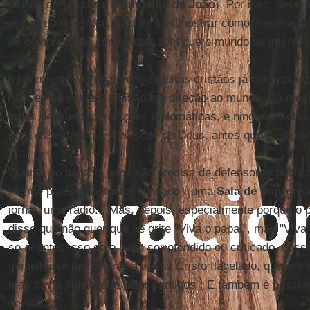
mundo creia", diz o
Evangelho de João
). Por isso, devem
esquerda na Igreja – não de nos mostrar como "superapóst
de compreender como fazer com que o mundo se interess
Infelizmente, o debate entre muitos cristãos já está pola
não" e não sobre a missão em direção ao mundo. Da mes
todos debatem as relações diplomáticas, e ninguém sobre 
para esse país que tem sede de Deus, antes que de diplo
Quanto ao papa: o papa não precisa de defensores públic
ele me parece bastante "blindado": uma
Sala de Imprens
jornal, uma rádio... Mas, depois, especialmente porque o 
disse que não quer que se grite "Viva o papa!", mas "Viva
se acontecesse de o papa ser ofendido ou criticado, dess
semelhante justamente a Jesus Cristo flagelado, que era a
mas havia sido traído pelos "amigos". E também é possíve
demais.