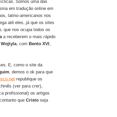
cíclicas. Somos uma das
sina em tradução online em
anos, latino-americanos nos
a até eles, já que os sites
o, que nos ocupa todos os
a
a receberem o mais rápido
 Wojtyla
, com
Bento XVI
,
ses. E, como o site da
quim
, demos o ok para que
sco.net
republique os
hinês (ver para crer),
 profissional) os artigos
"contanto que
Cristo
seja