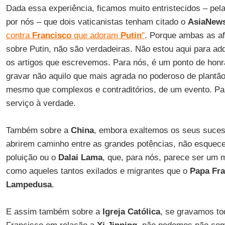
Dada essa experiência, ficamos muito entristecidos – pel
por nós – que dois vaticanistas tenham citado o
AsiaNew
contra
Francisco
que adoram
Putin
"
. Porque ambas as af
sobre Putin, não são verdadeiras. Não estou aqui para adqu
os artigos que escrevemos. Para nós, é um ponto de honra
gravar não aquilo que mais agrada no poderoso de plantã
mesmo que complexos e contraditórios, de um evento. P
serviço à verdade.
Também sobre a
China
, embora exaltemos os seus sucess
abrirem caminho entre as grandes potências, não esque
poluição ou o
Dalai Lama
, que, para nós, parece ser um 
como aqueles tantos exilados e migrantes que o
Papa Fra
Lampedusa
.
E assim também sobre a
Igreja Católica
, se gravamos t