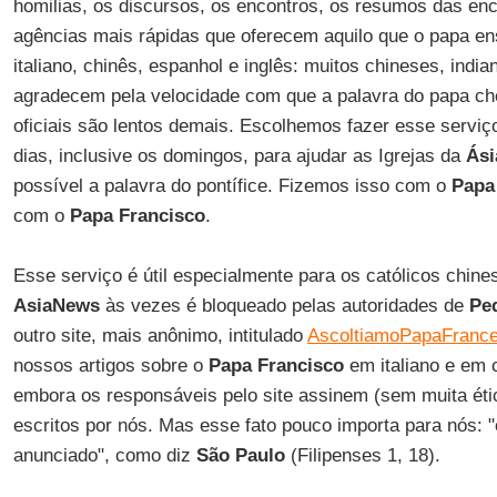
homilias, os discursos, os encontros, os resumos das en
agências mais rápidas que oferecem aquilo que o papa en
italiano, chinês, espanhol e inglês: muitos chineses, indi
agradecem pela velocidade com que a palavra do papa cheg
oficiais são lentos demais. Escolhemos fazer esse serviç
dias, inclusive os domingos, para ajudar as Igrejas da
Ási
possível a palavra do pontífice. Fizemos isso com o
Papa
com o
Papa Francisco
.
Esse serviço é útil especialmente para os católicos chine
AsiaNews
às vezes é bloqueado pelas autoridades de
Pe
outro site, mais anônimo, intitulado
AscoltiamoPapaFrance
nossos artigos sobre o
Papa Francisco
em italiano e em c
embora os responsáveis pelo site assinem (sem muita ética
escritos por nós. Mas esse fato pouco importa para nós: 
anunciado", como diz
São Paulo
(Filipenses 1, 18).