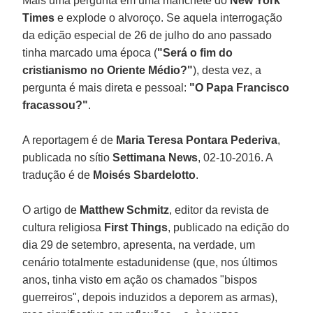
Mais uma pergunta em uma manchete do
New York
Times
e explode o alvoroço. Se aquela interrogação
da edição especial de 26 de julho do ano passado
tinha marcado uma época (
"Será o fim do
cristianismo no Oriente Médio?"
), desta vez, a
pergunta é mais direta e pessoal:
"O Papa Francisco
fracassou?"
.
A reportagem é de
Maria Teresa Pontara Pederiva
,
publicada no sítio
Settimana News
, 02-10-2016. A
tradução é de
Moisés Sbardelotto
.
O artigo de
Matthew Schmitz
, editor da revista de
cultura religiosa
First Things
, publicado na edição do
dia 29 de setembro, apresenta, na verdade, um
cenário totalmente estadunidense (que, nos últimos
anos, tinha visto em ação os chamados "bispos
guerreiros", depois induzidos a deporem as armas),