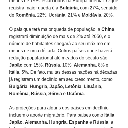
menos de 15%, estão todos na Europa oriental. O que
registra maior queda é a
Bulgária
, com 27%, seguido
de
Romênia
, 22%,
Ucrânia
, 21% e
Moldávia
, 20%.
O país que terá maior queda de população, a
China
,
registrará diminuição de mais de 2% até 2050, e o
número de habitantes chegará ao seu máximo em
menos de uma década. Outros países onde haverá
redução populacional até meados do século são
Japão
com 15%,
Rússia
, 10%,
Alemanha
, 8% e
Itália
, 5%. De fato, muitas dessas nações há décadas
já registram um declínio em seu crescimento, como
Bulgária
,
Hungria
,
Japão
,
Letônia
,
Lituânia
,
Romênia
,
Rússia
,
Sérvia
e
Ucrânia
.
As projeções para alguns dos países em declínio
incluem o aporte migratório. Para países como
Itália
,
Japão
,
Alemanha
,
Hungria
,
Espanha
e
Rússia
, a