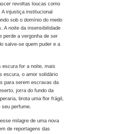
ascer revoltas loucas como
injustiça institucional
undo sob o domínio do medo
 A noite da insensibilidade
e perde a vergonha de ser
 do salve-se quem puder e a
 escura for a noite, mais
 escura, o amor solidário
as para serem escravas da
serto, jorra do fundo da
raria, brota uma flor frágil,
 seu perfume.
z esse milagre de uma nova
em de reportagens das