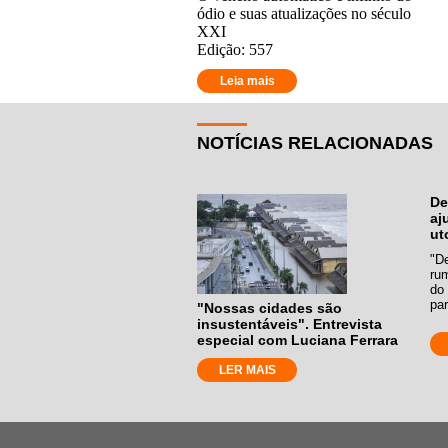
ódio e suas atualizações no século
XXI
Edição: 557
Leia mais
NOTÍCIAS RELACIONADAS
De
aj
ut
"D
ru
do
par
"Nossas cidades são
insustentáveis". Entrevista
especial com Luciana Ferrara
LER MAIS