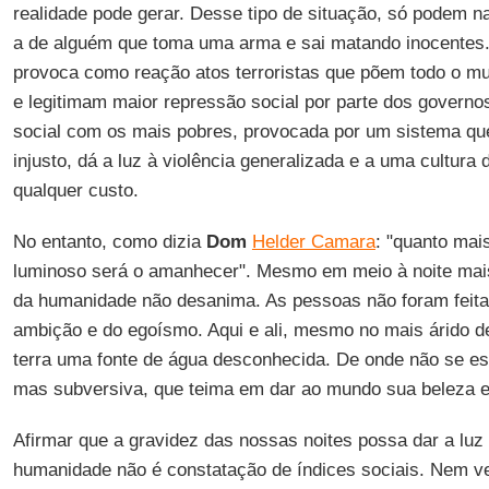
realidade pode gerar. Desse tipo de situação, só podem n
a de alguém que toma uma arma e sai matando inocentes. A 
provoca como reação atos terroristas que põem todo o m
e legitimam maior repressão social por parte dos governos.
social com os mais pobres, provocada por um sistema qu
injusto, dá a luz à violência generalizada e a uma cultura
qualquer custo.
No entanto, como dizia
Dom
Helder Camara
: "quanto mais
luminoso será o amanhecer". Mesmo em meio à noite mais
da humanidade não desanima. As pessoas não foram feit
ambição e do egoísmo. Aqui e ali, mesmo no mais árido de
terra uma fonte de água desconhecida. De onde não se espe
mas subversiva, que teima em dar ao mundo sua beleza e
Afirmar que a gravidez das nossas noites possa dar a lu
humanidade não é constatação de índices sociais. Nem v