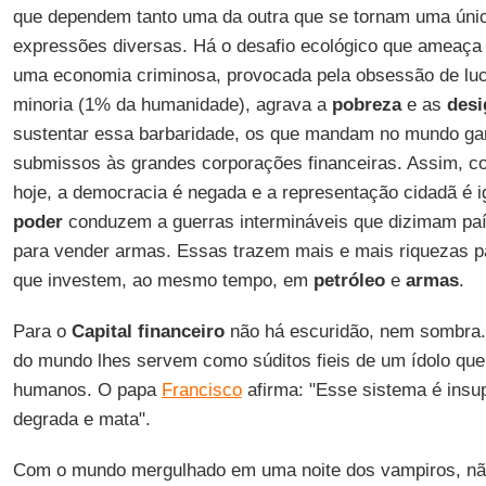
que dependem tanto uma da outra que se tornam uma úni
expressões diversas. Há o desafio ecológico que ameaça o
uma economia criminosa, provocada pela obsessão de lu
minoria (1% da humanidade), agrava a
pobreza
e as
desi
sustentar essa barbaridade, os que mandam no mundo ga
submissos às grandes corporações financeiras. Assim, c
hoje, a democracia é negada e a representação cidadã é 
poder
conduzem a guerras intermináveis que dizimam paí
para vender armas. Essas trazem mais e mais riquezas 
que investem, ao mesmo tempo, em
petróleo
e
armas
.
Para o
Capital financeiro
não há escuridão, nem sombra.
do mundo lhes servem como súditos fieis de um ídolo que 
humanos. O papa
Francisco
afirma: "Esse sistema é insupo
degrada e mata".
Com o mundo mergulhado em uma noite dos vampiros, não 