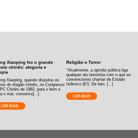
ng Xiaoping fez o grande
Religião e Terror
uste chinês: alegoria e
"Atualmente, a opinião pública liga
opia
qualquer ato terrorista com o que se
convencionou chamar de Estado
eng Xiaoping, quando disputou os
Islâmico (EI). De fato, [...]
mos do dragão chinês, no Congresso
 PC Chinês de 1982, para o bem e
a o mal, convence[...]
LER MAIS
LER MAIS