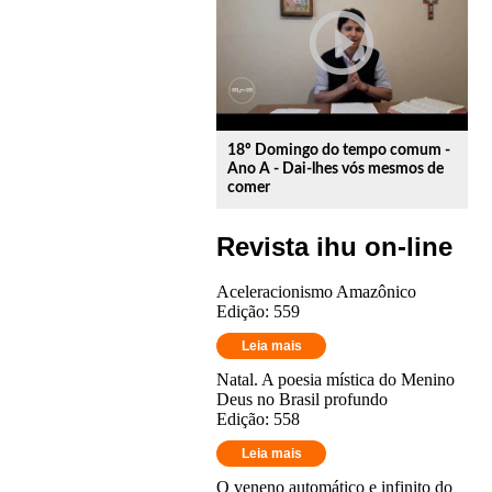
play_circle_outline
18º Domingo do tempo comum -
Ano A - Dai-lhes vós mesmos de
comer
Revista ihu on-line
Aceleracionismo Amazônico
Edição: 559
Leia mais
Natal. A poesia mística do Menino
Deus no Brasil profundo
Edição: 558
Leia mais
O veneno automático e infinito do