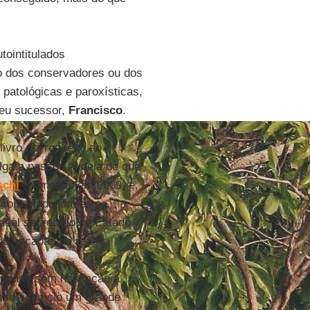
tointitulados
to dos conservadores ou dos
 patológicas e paroxísticas,
seu sucessor,
Francisco
.
vro diz respeito ao
lgata passou a ideia de que
schi
(nomeado em 2009, e,
eu com modalidades no
rdeal secretário de Estado
do, incapaz de reagir.
esponde sem hesitação a
esde o início um grande