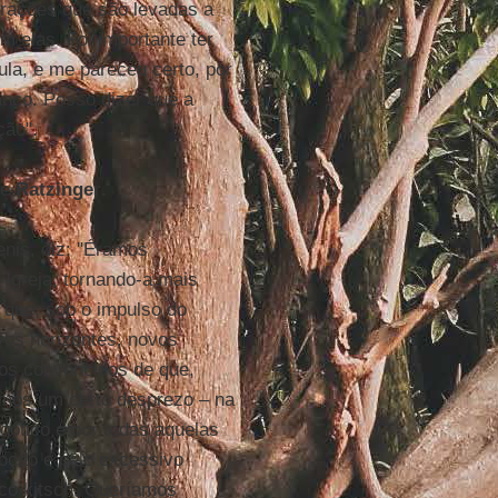
perações que são levadas a
m elas. Foi importante ter
ula, e me pareceu certo, por
anco. Posso dizer que a
ção".
de
Ratzinger
.
enis, diz: "Éramos
 Igreja, tornando-a mais
que, sob o impulso do
vos horizontes, novos
os convencidos de que,
amos um certo desprezo – na
gótico e por todas aquelas
oção e pelo excessivo
co kitsch. Queríamos