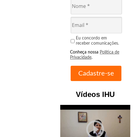
Eu concordo em
receber comunicações.
Conheça nossa
Política de
Privacidade
.
Vídeos IHU
play_circle_outline