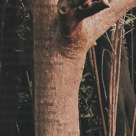
enovação partiu justamente
ginais".
je, especialmente no mundo
o antigo rito.
Ratzinger
ra o rito da
Sexta-feira
oração antijudaica. E, em
 foi anunciada a reforma. Mas
olhidas honestamente, na
ndidas muitas ideias
r. Não certamente em
São
munhão na boca não é uma
afirmam que a partícula na