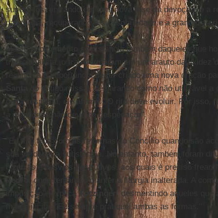
superá-los, entrando em uma nova fase da devoção, e a r
da liturgia, recuperando a sua sobriedade e a grandeza ori
Mas o papa emérito se distancia também daqueles que ho
tradicionalista, o transformaram em um arauto da fixidez d
reivindica a importância de ter criado uma nova oração pa
Santa
do antigo missal, declarando como não utilizável a 
outra resposta, ele afirma: "O rito deve evoluir. Por isso,
a identidade não deve se despedaçar".
"Eu fico feliz com as reformas do Concílio quando são ac
sua verdadeira substância. No entanto, também foram difu
bizarras e desvios destrutivos, aos quais é preciso frea
Pedro
, onde tentamos manter a liturgia inalterada. A co
imposição", explica
Ratzinger
, desmentindo aqueles que 
mão é ilícita. "Eu sempre pratiquei ambas as formas."