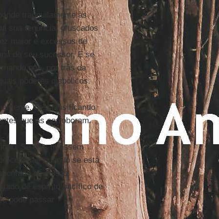
onde tranquilamente às
da sua renúncia, ofuscados
vez maior e excessos de
iana do seu sucessor. E se
irmando que, por trás da
quais poderes diabólicos.
iamente, desclassificando
dentes que as corroboram.
tido. Se eles tivessem
preciso sair quando se está
apontado ou coisas
tado de espírito pacífico de
 se pode passar