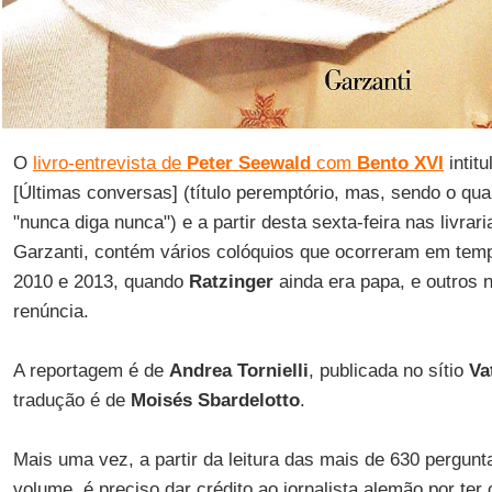
O
livro-entrevista de
Peter Seewald
com
Bento XVI
intit
[Últimas conversas] (título peremptório, mas, sendo o qua
"nunca diga nunca") e a partir desta sexta-feira nas livrari
Garzanti, contém vários colóquios que ocorreram em temp
2010 e 2013, quando
Ratzinger
ainda era papa, e outros 
renúncia.
A reportagem é de
Andrea Tornielli
, publicada no sítio
Va
tradução é de
Moisés Sbardelotto
.
Mais uma vez, a partir da leitura das mais de 630 pergunt
volume, é preciso dar crédito ao jornalista alemão por te