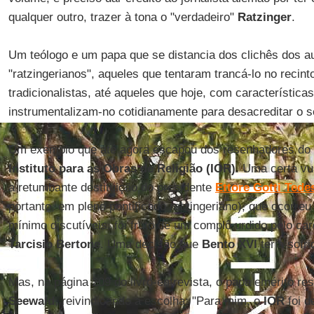
qualquer outro, trazer à tona o "verdadeiro"
Ratzinger
.
Um teólogo e um papa que se distancia dos clichês dos au
"ratzingerianos", aqueles que tentaram trancá-lo no recin
tradicionalistas, até aqueles que hoje, com características
instrumentalizam-no cotidianamente para desacreditar o 
Um exemplo que até agora escapou dos resenhadores do li
Instituto para as Obras de Religião (IOR)
. Uma certa vu
a retumbante destituição do presidente
Ettore Gotti Tede
portanto, em pleno pontificado ratzingeriano), que ocorr
mínimo discutíveis, foi fruto de um complô urdido pelo ca
Tarcisio Bertone
. Uma decisão que
Bento XVI
teria sofri
Mas, na página 209 do livro-entrevista, o papa emérito r
Seewald
, reivindicando a escolha: "Para mim, o
IOR
foi d