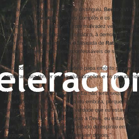
Com a humildade que sempre o distinguiu,
Bento XVI
resp
perguntas de
Seewald
sobre os complôs e os bastidores 
por aqueles que se dedicam, com malvadez verbal cada 
ódio mais patológico do que cismático, à demolição cotid
agarram a uma imagem falsa e falseada de
Ratzinger
, af
renúncia, haveria pressões inconfessáveis de sabe-se lá 
"São todos absurdos", responde o papa emérito peremptor
como fantasia-thriller essas elucubrações e os pseudovi
"Ninguém tentou me chantagear. Eu não teria sequer permi
tentado fazer isso, eu não teria ido embora, porque não é 
sob pressão. E também não é verdade que eu estava des
semelhantes. Ao contrário, graças a Deus, eu estava no es
quem superou a dificuldade. O estado de espírito em que
tranquilamente o leme para quem vier depois."