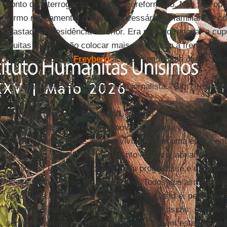
ponto de interrogação, e eu tentei reformá-lo. Não são o
termo rapidamente, porque é necessário se familiarizar co
afastado a presidência anterior. Era preciso renovar a cúp
muitas razões, não colocar mais um italiano à frente do b
escolha do barão
Freyberg
acabou sendo uma ótima solu
"Foi uma ideia sua?", pergunta o jornalista. "Sim", respon
Em outra resposta,
Bento XVI
, falando dos seus anos juv
progressistas. Queríamos renovar a teologia e, com ela, a
viva. Tínhamos sorte, porque vivíamos em uma época em 
movimento juvenil e do movimento litúrgico, abriam-se no
caminhos. Queríamos que a Igreja progredisse e estávam
desse modo, ela se rejuvenesceria. Todos nós alimentáv
época, era uma moda – pelo século XIX, isto é, pelo novo 
imagens e estátuas de santos um pouco kitschs; pela dev
sentimentalismo um pouco restrito e também este um pou