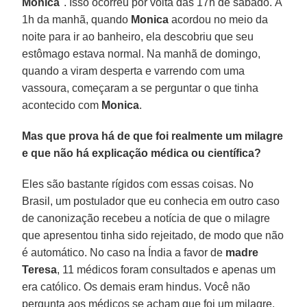
Monica
". Isso ocorreu por volta das 17h de sábado. À
1h da manhã, quando
Monica
acordou no meio da
noite para ir ao banheiro, ela descobriu que seu
estômago estava normal. Na manhã de domingo,
quando a viram desperta e varrendo com uma
vassoura, começaram a se perguntar o que tinha
acontecido com
Monica
.
Mas que prova há de que foi realmente um milagre
e que não há explicação médica ou científica?
Eles são bastante rígidos com essas coisas. No
Brasil, um postulador que eu conhecia em outro caso
de canonização recebeu a notícia de que o milagre
que apresentou tinha sido rejeitado, de modo que não
é automático. No caso na Índia a favor de
madre
Teresa
, 11 médicos foram consultados e apenas um
era católico. Os demais eram hindus. Você não
pergunta aos médicos se acham que foi um milagre.