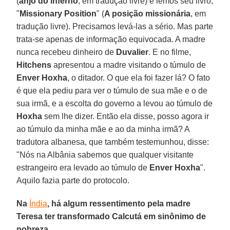
(
anjo do inferno
, em tradução livre) e lemos seu livro,
"
Missionary Position
" (
A posição missionária
, em
tradução livre). Precisamos levá-las a sério. Mas parte
trata-se apenas de informação equivocada. A madre
nunca recebeu dinheiro de
Duvalier
. E no filme,
Hitchens
apresentou a madre visitando o túmulo de
Enver Hoxha
, o ditador. O que ela foi fazer lá? O fato
é que ela pediu para ver o túmulo de sua mãe e o de
sua irmã, e a escolta do governo a levou ao túmulo de
Hoxha
sem lhe dizer. Então ela disse, posso agora ir
ao túmulo da minha mãe e ao da minha irmã? A
tradutora albanesa, que também testemunhou, disse:
"Nós na Albânia sabemos que qualquer visitante
estrangeiro era levado ao túmulo de
Enver Hoxha
".
Aquilo fazia parte do protocolo.
Na
Índia
, há algum ressentimento pela madre
Teresa ter transformado Calcutá em sinônimo de
pobreza.