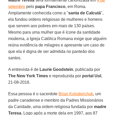
Madre Teresa
será formalmente canonizada em
4 de
setembro
pelo
papa Francisco
, em Roma.
Amplamente conhecida como a "
santa de Calcutá
",
ela fundou ordens religiosas de mulheres e homens
que servem aos pobres em mais de 130 países.
Mesmo para uma mulher que é ícone da santidade
moderna, a Igreja Católica Romana exige que alguém
reúna evidência de milagres e apresente um caso de
que ela é digna de ser admitida no panteão dos
santos.
A entrevista é de
Laurie Goodstein
, publicada por
The New York Times
e reproduzida por
portal Uol
,
21-08-2016.
Essa pessoa é o sacerdote
Brian Kolodiejchuk
, um
padre canadense e membro da Padres Missionários
da Caridade, uma ordem religiosa fundada por
madre
Teresa
. Logo após a morte dela em 1997, aos 87