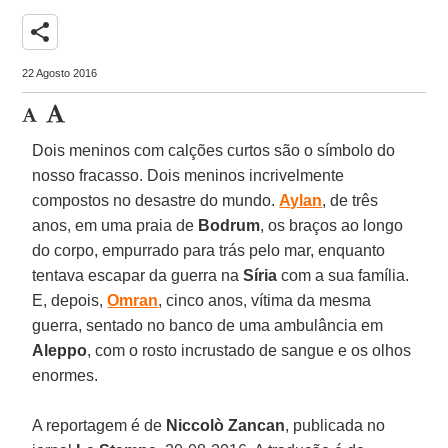
share
22 Agosto 2016
Dois meninos com calções curtos são o símbolo do
nosso fracasso. Dois meninos incrivelmente
compostos no desastre do mundo.
Aylan
, de três
anos, em uma praia de
Bodrum
, os braços ao longo
do corpo, empurrado para trás pelo mar, enquanto
tentava escapar da guerra na
Síria
com a sua família.
E, depois,
Omran
, cinco anos, vítima da mesma
guerra, sentado no banco de uma ambulância em
Aleppo
, com o rosto incrustado de sangue e os olhos
enormes.
A reportagem é de
Niccolò Zancan
, publicada no