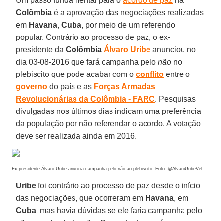
Um passo fundamental para o
acordo de paz
na
Colômbia
é a aprovação das negociações realizadas
em
Havana
,
Cuba
, por meio de um referendo
popular. Contrário ao processo de paz, o ex-
presidente da
Colômbia
Álvaro Uribe
anunciou no
dia 03-08-2016 que fará campanha pelo
não
no
plebiscito que pode acabar com o
conflito
entre o
governo
do país e as
Forças Armadas
Revolucionárias da Colômbia - FARC
. Pesquisas
divulgadas nos últimos dias indicam uma preferência
da população por não referendar o acordo. A votação
deve ser realizada ainda em 2016.
Ex-presidente Álvaro Uribe anuncia campanha pelo não ao plebiscito. Foto: @AlvaroUribeVel
Uribe
foi contrário ao processo de paz desde o início
das negociações, que ocorreram em
Havana
, em
Cuba
, mas havia dúvidas se ele faria campanha pelo