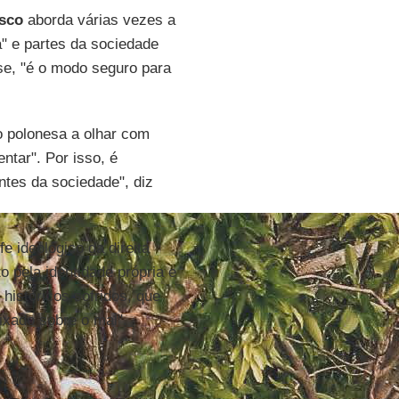
sco
aborda várias vezes a
a" e partes da sociedade
sse, "é o modo seguro para
ão polonesa a olhar com
ntar". Por isso, é
ntes da sociedade", diz
e ideológico da direita
to pela identidade própria e
históricos sofridos, que
ixado sobre o mal".