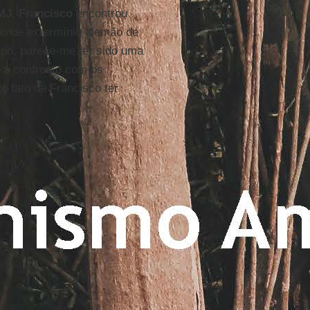
MJ
,
Francisco
encontrou
po de extermínio alemão de
mpo, parece-me ter sido uma
i o confronto com os
lo fato de Francisco ter