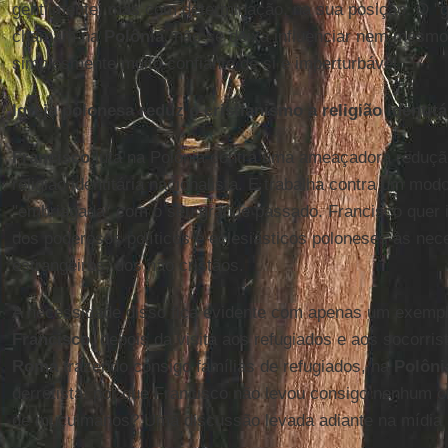
gentilmente, mas com determinação, na sua posição. O "
chamam na
Polônia
, não se deixa influenciar nem mesmo 
simplesmente muito confiante de si e imperturbável.
Igreja polonesa reduz o cristianismo a religião identitá
Francisco
luta na Polônia contra uma ameaçadora redução
religião identitária nacionalista. E trabalha contra um modo
"embriagada" com o seu grande passado. Francisco quer il
dos poderosos políticos e eclesiásticos poloneses às nec
estrangeiros, dos não cristãos.
A necessidade disso fica evidente com apenas um exemp
Francisco
, depois da visita aos refugiados e aos socorri
Roma
trazendo consigo famílias de refugiados, na
Polôni
derrotista: por que Francisco não levou consigo nenhum cr
de muçulmanos? Uma discussão levada adiante na mídia s