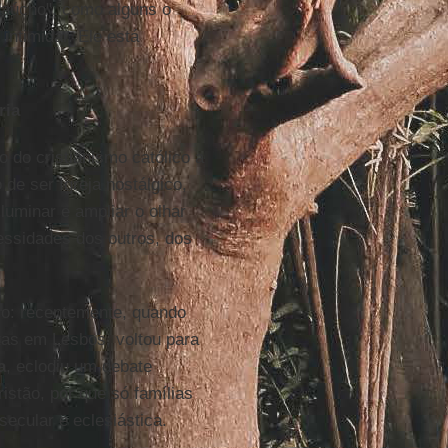
gaúcho", como alguns o
intimidar. Ele está
ria
 do cristianismo católico a
 de ser Igreja nostálgico,
uminar e ampliar o olhar
essidades dos outros, dos
lo: recentemente, quando
stas em Lesbos, voltou para
a
, eclodiu um debate
istão, por que só famílias
ecular e eclesiástica.