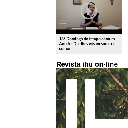
play_circle_outline
18º Domingo do tempo comum -
Ano A - Dai-lhes vós mesmos de
comer
Revista ihu on-line