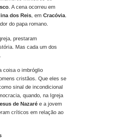
isco
. A cena ocorreu em
ina dos Reis
, em
Cracóvia
.
ador do papa romano.
greja, prestaram
stória. Mas cada um dos
.
a coisa o imbróglio
omens cristãos. Que eles se
 como sinal de incondicional
mocracia, quando, na Igreja
esus de Nazaré
e a jovem
eram críticos em relação ao
s