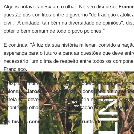
Alguns notáveis desviam o olhar. No seu discurso,
Franci
questão dos conflitos entre o governo "de tradição católic
civil. "A unidade, também na diversidade de opiniões", di
obter o bem comum de todo o povo polonês."
E continua: "À luz da sua história milenar, convido a naç
esperança para o futuro e para as questões que deve enfre
necessário "um clima de respeito entre todos os compone
Francisco.
E explica (indiretamente contra o poderoso padrinho e chef
polonesa,
Jaroslaw Kaczynski
): a consciência e o respei
alheia não deve levar a uma "memória negativa" dos erros 
"mantém o olhar da mente e do coração obsessivamente f
Os bispos conservadores estão frustrados