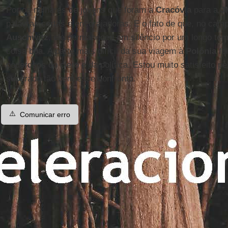
Por os milhares de jovens que foram a
Cracóvia
para a
J
palavras certas e encorajadoras. E o fato de que, no cam
Auschwitz
, ele permaneceu em silêncio por um longo te
coisa boa. A parte mais difícil da sua viagem à
Polônia
fo
poderosos do clero e da política. Estou muito satisfeito pe
superado tão bem esse confronto.
⚠️
Comunicar erro