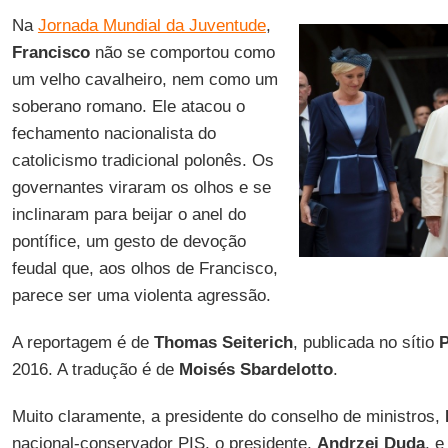
Na
Jornada Mundial da Juventude
,
Francisco
não se comportou como
um velho cavalheiro, nem como um
soberano romano. Ele atacou o
fechamento nacionalista do
catolicismo tradicional polonês. Os
governantes viraram os olhos e se
inclinaram para beijar o anel do
pontífice, um gesto de devoção
feudal que, aos olhos de Francisco,
parece ser uma violenta agressão.
A reportagem é de
Thomas Seiterich
, publicada no sítio
P
2016. A tradução é de
Moisés Sbardelotto
.
Muito claramente, a presidente do conselho de ministros,
nacional-conservador PIS, o presidente,
Andrzej Duda
, e