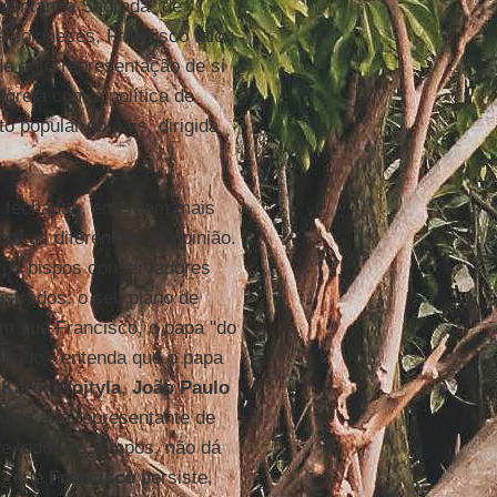
"Montanha Sagrada" de
 poloneses, Francisco falou
de autorrepresentação de si
Igreja com a política de
to popular no país, dirigida
s fechadas, emergem mais
te as diferenças de opinião.
, os bispos conservadores
ustrados: o seu plano de
om que Francisco, o papa "do
mundo", entenda que o papa
s
Karol Wojtyla
,
João Paulo
 mais alto representante de
e todos os tempos, não dá
Porque
Francisco
persiste,