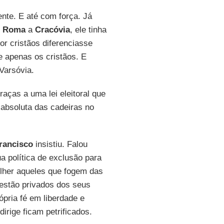
nte. E até com força. Já
e
Roma
a
Cracóvia
, ele tinha
r cristãos diferenciasse
e apenas os cristãos. E
Varsóvia.
graças a uma lei eleitoral que
 absoluta das cadeiras no
rancisco
insistiu. Falou
a política de exclusão para
olher aqueles que fogem das
 estão privados dos seus
rópria fé em liberdade e
irige ficam petrificados.