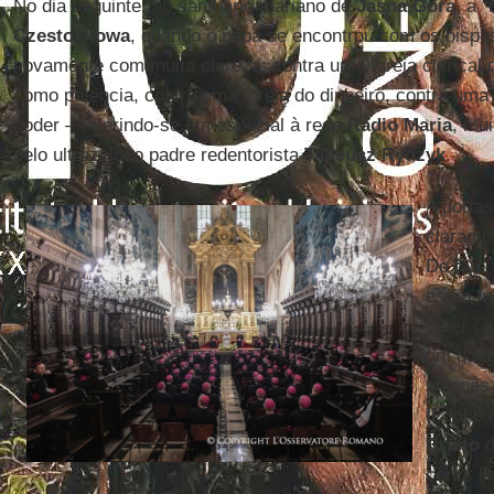
No dia seguinte, no santuário mariano de
Jasna
Gora
, a 
Czestochowa
, quando o papa se encontrou com os bispos
novamente com muita clareza: contra uma Igreja clerical 
como potência, contra uma Igreja do dinheiro, contra uma 
poder – referindo-se em especial à rede
Rádio Maria
, mui
pelo ultrazeloso padre redentorista
Tadeusz Rydzyk
.
A porta
claramen
De fato
estão fr
fazer c
fim do 
polonê
II
, foi o
Cristo
d
certo. 