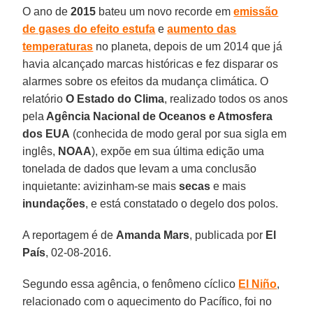
O ano de
2015
bateu um novo recorde em
emissão
de gases do efeito estufa
e
aumento das
temperaturas
no planeta, depois de um 2014 que já
havia alcançado marcas históricas e fez disparar os
alarmes sobre os efeitos da mudança climática. O
relatório
O Estado do Clima
, realizado todos os anos
pela
Agência Nacional de Oceanos e Atmosfera
dos EUA
(conhecida de modo geral por sua sigla em
inglês,
NOAA
), expõe em sua última edição uma
tonelada de dados que levam a uma conclusão
inquietante: avizinham-se mais
secas
e mais
inundações
, e está constatado o degelo dos polos.
A reportagem é de
Amanda Mars
, publicada por
El
País
, 02-08-2016.
Segundo essa agência, o fenômeno cíclico
El Niño
,
relacionado com o aquecimento do Pacífico, foi no