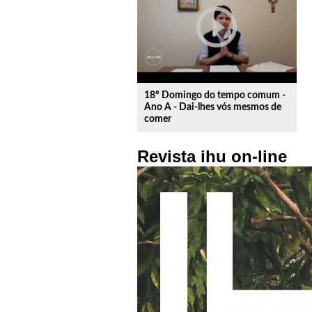
play_circle_outline
18º Domingo do tempo comum -
Ano A - Dai-lhes vós mesmos de
comer
Revista ihu on-line