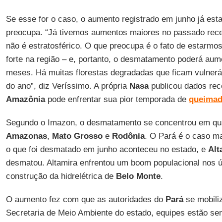
Se esse for o caso, o aumento registrado em junho já esta
preocupa. “Já tivemos aumentos maiores no passado rec
não é estratosférico. O que preocupa é o fato de estarm
forte na região – e, portanto, o desmatamento poderá au
meses. Há muitas florestas degradadas que ficam vulner
do ano”, diz Veríssimo. A própria
Nasa
publicou dados re
Amazônia
pode enfrentar sua pior temporada de
queimad
Segundo o Imazon, o desmatamento se concentrou em qu
Amazonas
,
Mato Grosso
e
Rodônia
. O Pará é o caso m
o que foi desmatado em junho aconteceu no estado, e
Alt
desmatou. Altamira enfrentou um boom populacional nos 
construção da hidrelétrica de
Belo Monte
.
O aumento fez com que as autoridades do
Pará
se mobili
Secretaria de Meio Ambiente do estado, equipes estão se