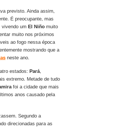
va previsto. Ainda assim,
ente. É preocupante, mas
os vivendo um
El Niño
muito
mentar muito nos próximos
áveis ao fogo nessa época
centemente mostrando que a
as
neste ano.
atro estados:
Pará
,
ais extremo. Metade de tudo
amira
foi a cidade que mais
últimos anos causado pela
zassem. Segundo a
ndo direcionadas para as