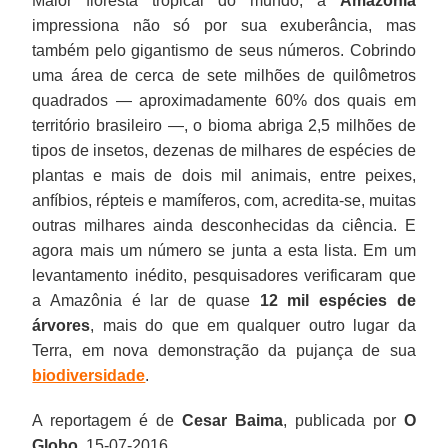
Maior floresta tropical do mundo, a
Amazônia
impressiona não só por sua exuberância, mas
também pelo gigantismo de seus números. Cobrindo
uma área de cerca de sete milhões de quilômetros
quadrados — aproximadamente 60% dos quais em
território brasileiro —, o bioma abriga 2,5 milhões de
tipos de insetos, dezenas de milhares de espécies de
plantas e mais de dois mil animais, entre peixes,
anfíbios, répteis e mamíferos, com, acredita-se, muitas
outras milhares ainda desconhecidas da ciência. E
agora mais um número se junta a esta lista. Em um
levantamento inédito, pesquisadores verificaram que
a Amazônia é lar de quase
12 mil espécies de
árvores
, mais do que em qualquer outro lugar da
Terra, em nova demonstração da pujança de sua
biodiversidade
.
A reportagem é de
Cesar Baima
, publicada por
O
Globo
, 15-07-2016.