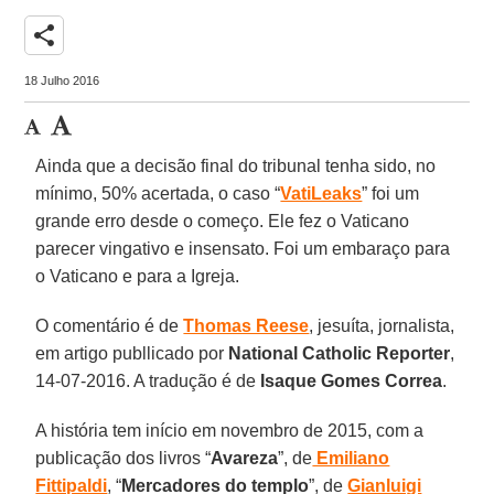
share
18 Julho 2016
Ainda que a decisão final do tribunal tenha sido, no
mínimo, 50% acertada, o caso “
VatiLeaks
” foi um
grande erro desde o começo. Ele fez o Vaticano
parecer vingativo e insensato. Foi um embaraço para
o Vaticano e para a Igreja.
O comentário é de
Thomas Reese
, jesuíta, jornalista,
em artigo publlicado por
National Catholic Reporter
,
14-07-2016. A tradução é de
Isaque Gomes Correa
.
A história tem início em novembro de 2015, com a
publicação dos livros “
Avareza
”, de
Emiliano
Fittipaldi
, “
Mercadores do templo
”, de
Gianluigi