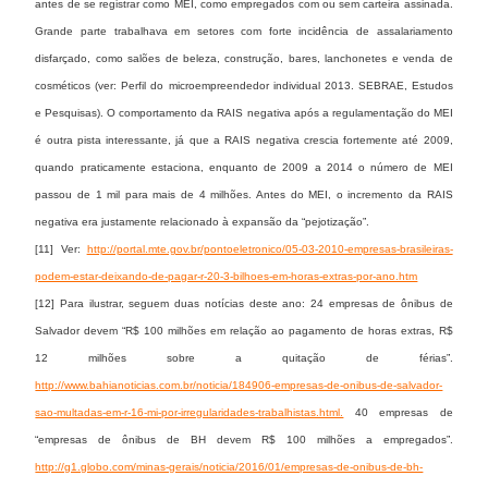
antes de se registrar como MEI, como empregados com ou sem carteira assinada.
Grande parte trabalhava em setores com forte incidência de assalariamento
disfarçado, como salões de beleza, construção, bares, lanchonetes e venda de
cosméticos (ver: Perfil do microempreendedor individual 2013. SEBRAE, Estudos
e Pesquisas). O comportamento da RAIS negativa após a regulamentação do MEI
é outra pista interessante, já que a RAIS negativa crescia fortemente até 2009,
quando praticamente estaciona, enquanto de 2009 a 2014 o número de MEI
passou de 1 mil para mais de 4 milhões. Antes do MEI, o incremento da RAIS
negativa era justamente relacionado à expansão da “pejotização”.
[11] Ver:
http://portal.mte.gov.br/pontoeletronico/05-03-2010-empresas-brasileiras-
podem-estar-deixando-de-pagar-r-20-3-bilhoes-em-horas-extras-por-ano.htm
[12] Para ilustrar, seguem duas notícias deste ano: 24 empresas de ônibus de
Salvador devem “R$ 100 milhões em relação ao pagamento de horas extras, R$
12 milhões sobre a quitação de férias”.
http://www.bahianoticias.com.br/noticia/184906-empresas-de-onibus-de-salvador-
sao-multadas-em-r-16-mi-por-irregularidades-trabalhistas.html.
40 empresas de
“empresas de ônibus de BH devem R$ 100 milhões a empregados”.
http://g1.globo.com/minas-gerais/noticia/2016/01/empresas-de-onibus-de-bh-