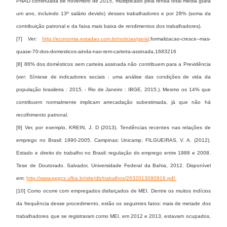
PNAD continuada de novembro de 2015, multiplicado pela renda total média (para
um ano, incluindo 13º salário devido) desses trabalhadores e por 28% (soma da
contribuição patronal e da faixa mais baixa de rendimentos dos trabalhadores).
[7] Ver:
http://economia.estadao.com.br/noticias/geral
,formalizacao-cresce--mas-
quase-70-dos-domesticos-ainda-nao-tem-carteira-assinada,1683216
[8] 86% dos domésticos sem carteira assinada não contribuem para a Previdência
(ver: Síntese de indicadores sociais : uma análise das condições de vida da
população brasileira : 2015. - Rio de Janeiro : IBGE, 2015.). Mesmo os 14% que
contribuem normalmente implicam arrecadação subestimada, já que não há
recolhimento patronal.
[9] Ver, por exemplo, KREIN, J. D (2013). Tendências recentes nas relações de
emprego no Brasil: 1990-2005. Campinas: Unicamp; FILGUEIRAS, V. A. (2012).
Estado e direito do trabalho no Brasil: regulação do emprego entre 1988 e 2008.
Tese de Doutorado. Salvador, Universidade Federal da Bahia, 2012. Disponível
em:
http://www.ppgcs.ufba.br/site/db/trabalhos/2632013090916.pdf
.
[10] Como ocorre com empregados disfarçados de MEI. Dentre os muitos indícios
da frequência desse procedimento, estão os seguintes fatos: mais de metade dos
trabalhadores que se registraram como MEI, em 2012 e 2013, estavam ocupados,