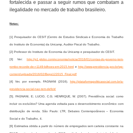
fortalecida e passar a seguir rumos que combatam a
ilegalidade no mercado de trabalho brasileiro.
Notas:
[1] Pesquisador do CESIT (Centro de Estudos Sindicais e Economia do Trabalho
do Instituto de Economia) da Unicamp, Auditor Fiscal do Trabalho.
[2] Professor do Instituto de Economia da Unicamp e pesquisador do CESIT.
[3] Ver:
http://g1.globo.com/economia/noticia/2016/01/contas-do-governo-tem-
rombo-recorde-de-r-1149-bilhoes-em-2015.html
e
http://www.previdencia.gov.br/wp-
content/uploads/2016/02/Beps122015_Final.pdf
[4] Ver, por exemplo, FAGNANI (2016).
http://plataformapoliticasocial.com.br/a-
previdencia-social-nao-tem-deficit/
[5]. FAGNANI, E; LUCIO, C.G; HENRIQUE, W. (2007). Previdência social: como
incluir os excluídos? Uma agenda voltada para o desenvolvimento econômico com
distribuição de renda. São Paulo: LTR, Debates Contemporâneos – Economia
Social e do Trabalho, 4.
[6] Estimativa obtida a partir do número de empregados sem carteira constante na