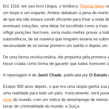
Em 1516, em seu livro Utopia, o britânico
Thomas More
re
um bispo e um viajante. Ambos debatiam a pena de mort
de que ela não estava sendo eficiente para frear a onda d
eventuais soluções, uma delas foi escolhida como a mai
infligir punições horríveis, seria muito melhor prover a t
subsistência, de tal maneira que ninguém estaria se subme
necessidade de se tornar primeiro um ladrão e depois um
De uma forma revolucionária, ele propunha pela primeira
fosse criada como forma de garantir que todos tivessem 
A reportagem é de
Jamil Chade
, publicada por
O Estado 
Exatos 500 anos depois, o que era uma utopia ganha sua 
uma realidade para todo um país. Ironicamente, será ju
ricos
do mundo, com um índice de desemprego de menos
taxas de criminalidade do mundo: a Suíça.