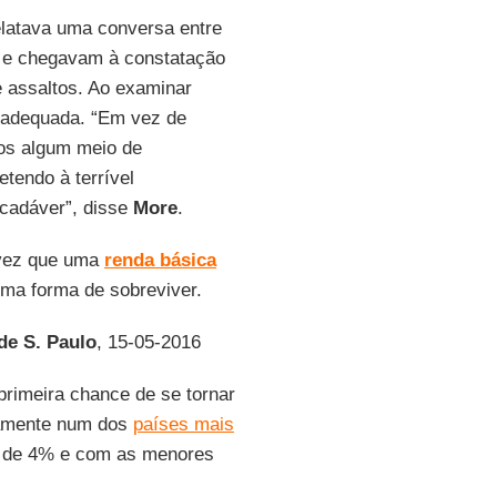
latava uma conversa entre
e e chegavam à constatação
e assaltos. Ao examinar
s adequada. “Em vez de
odos algum meio de
tendo à terrível
 cadáver”, disse
More
.
 vez que uma
renda básica
uma forma de sobreviver.
de S. Paulo
, 15-05-2016
primeira chance de se tornar
stamente num dos
países mais
 de 4% e com as menores