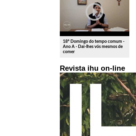
play_circle_outline
18º Domingo do tempo comum -
Ano A - Dai-lhes vós mesmos de
comer
Revista ihu on-line