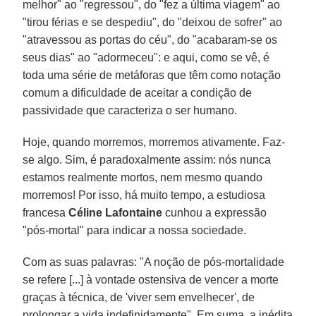
melhor" ao "regressou", do "fez a última viagem" ao
"tirou férias e se despediu", do "deixou de sofrer" ao
"atravessou as portas do céu", do "acabaram-se os
seus dias" ao "adormeceu": e aqui, como se vê, é
toda uma série de metáforas que têm como notação
comum a dificuldade de aceitar a condição de
passividade que caracteriza o ser humano.
Hoje, quando morremos, morremos ativamente. Faz-
se algo. Sim, é paradoxalmente assim: nós nunca
estamos realmente mortos, nem mesmo quando
morremos! Por isso, há muito tempo, a estudiosa
francesa
Céline Lafontaine
cunhou a expressão
"pós-mortal" para indicar a nossa sociedade.
Com as suas palavras: "A noção de pós-mortalidade
se refere [...] à vontade ostensiva de vencer a morte
graças à técnica, de 'viver sem envelhecer', de
prolongar a vida indefinidamente". Em suma, a inédita