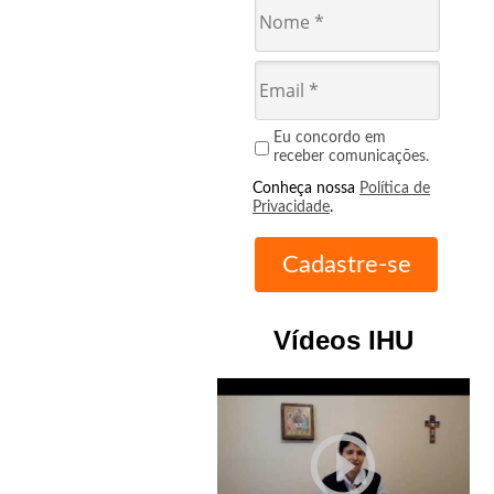
Eu concordo em
receber comunicações.
Conheça nossa
Política de
Privacidade
.
Vídeos IHU
play_circle_outline