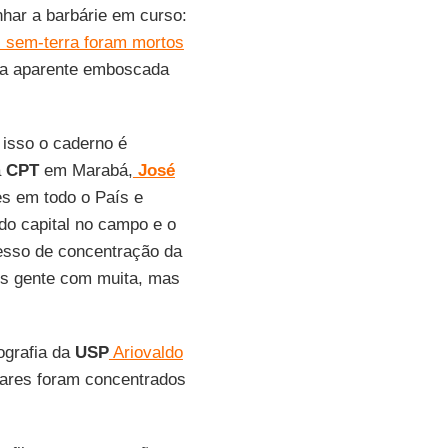
har a barbárie em curso:
 sem-terra foram mortos
a aparente emboscada
isso o caderno é
a
CPT
em Marabá,
José
es em todo o País e
do capital no campo e o
esso de concentração da
os gente com muita, mas
ografia da
USP
Ariovaldo
tares foram concentrados