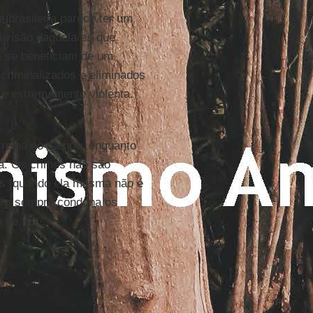
e brasileira parece ter um
 divisão daquela/es que
e se beneficiam de um
 criminalizados e eliminados
 e extremamente violenta.
e reina no campo, enquanto
ta. Os crimes não são
os [quando ela mesma não é
 nem sempre condena os
 se faz."