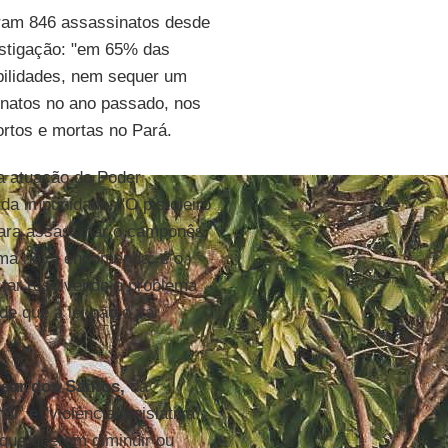
ram 846 assassinatos desde
estigação: "em 65% das
bilidades, nem sequer um
sinatos no ano passado, nos
tos e mortas no Pará.
a atuação do Poder
 da impunidade. "O pistoleiro
ara assassinar o camponês
 uma nova encomenda: é o
tar resolvendo o problema
de que a lei não o vai
sar dos Santos,
da
al" e "violência legislativa":
 que querem diminuir ou