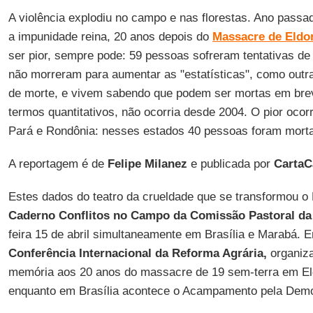
A violência explodiu no campo e nas florestas. Ano passa
a impunidade reina, 20 anos depois do
Massacre de Eldo
ser pior, sempre pode: 59 pessoas sofreram tentativas de
não morreram para aumentar as "estatísticas", como ou
de morte, e vivem sabendo que podem ser mortas em bre
termos quantitativos, não ocorria desde 2004. O pior oco
Pará e Rondônia: nesses estados 40 pessoas foram mort
A reportagem é de
Felipe
Milanez
e publicada por
CartaC
Estes dados do teatro da crueldade que se transformou o 
Caderno Conflitos no Campo da Comissão Pastoral da
feira 15 de abril simultaneamente em Brasília e Marabá. 
Conferência Internacional da Reforma Agrária,
organiz
memória aos 20 anos do massacre de 19 sem-terra em El
enquanto em Brasília acontece o Acampamento pela Demo