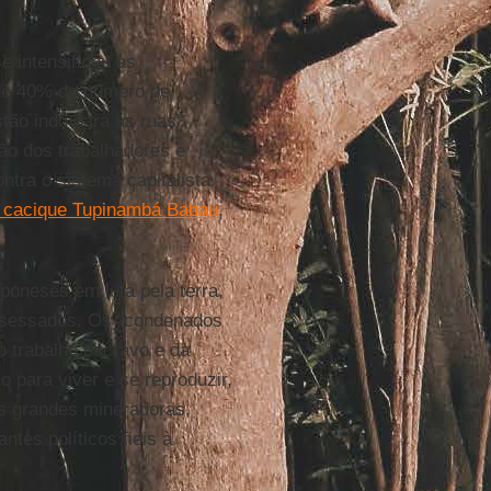
e intensificou as
de 40% do número de
tão indo para as ruas",
ção dos trabalhadores e
ntra o sistema capitalista
o cacique Tupinambá Babau
,
mponeses em luta pela terra,
ssessados. Os "condenados
o trabalho escravo e da
o para viver e se reproduzir,
s grandes mineradoras,
ntes políticos fieis à