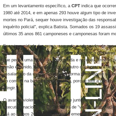
Em um levantamento específico, a
CPT
indica que ocorre
1980 até 2014, e em apenas 293 houve algum tipo de inv
mortes no Pará, sequer houve investigação das responsa
inquérito policial", explica Batista. Somados os 19 assas
últimos 35 anos 861 camponeses e camponesas foram mor
Essa impunidade é a prova, segundo o advogado, de que 
Judiciário tem sido insuficiente para combater o problema
que pegou uma morte de encomenda e recebeu dinheiro p
e não é punido, e ele vai estar no outro dia à procura de
assalariado da morte. Da mesma forma o mandante vai es
do conflito na base sempre da bala, porque tem a certeza 
atingir."
O avanço violento do capital ocorre junto do que
Paulo
Ce
executiva nacional da
CPT
, chama de "violência institucion
"há ao menos 26 projetos de lei ou emenda constitucional