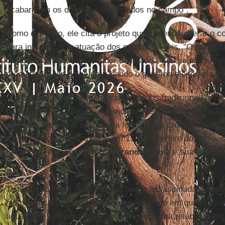
acabar com os direitos conquistados no campo".
Como exemplo, ele cita o projeto que pretende alterar o c
para inviabilizar a atuação dos grupos móveis. "Os proje
Congresso mais conservador da história", ou seja, o me
promete dar um golpe derrubando o governo eleito pelo vo
"O território amazônico, as comunidades tradicionais e o
para cá estão sofrendo uma violência enorme", explica Sa
diversos tipos, que operam da forma mais cruel possível
em Conceição do Araguaia, em 17 de fevereiro do ano p
família inteira:
Washington
Miranda
Muniz
e sua esposa
junto de três filhos e um sobrinho.
Também no Pará, duas vítimas foram assassinadas enqua
hidroelétrica de Belo Monte. Esse foi o ano em que mais se
água, com 135 ocorrências, sendo a maioria relacionado