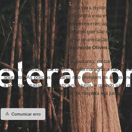
Aquela cerca colocada em Brasília para dividir a sociedad
efeito simbólico além da linha da direita e da esquerda: a
podem viver, daquela/es que devem morrer; aquela/es qu
Estado injusto e desigual, daquela/es que são espoliados,
como obstáculo ao insano ciclo de acumulação predatória
Como escreve
Ariovaldo Umbelino de Oliveira
:
"Esse é o quadro da violência e, portanto, da barbárie qu
isso os governos nada fazem. A reforma agrária não é fei
apurados. As policias militares não prendem os assassin
a própria assassina]. A justiça não julga, e quando julga
criminosos. Enfim, o direito não se respeita e a justiça não
⚠️
Comunicar erro