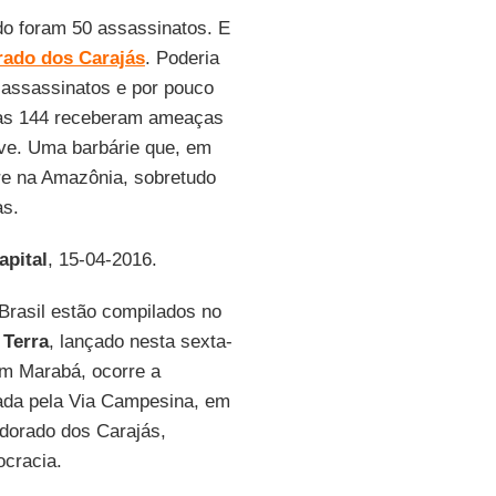
do foram 50 assassinatos. E
rado dos Carajás
. Poderia
 assassinatos e por pouco
tras 144 receberam ameaças
ve. Uma barbárie que, em
rre na Amazônia, sobretudo
as.
apital
, 15-04-2016.
Brasil estão compilados no
 Terra
, lançado nesta sexta-
Em Marabá, ocorre a
ada pela Via Campesina, em
dorado dos Carajás,
cracia.