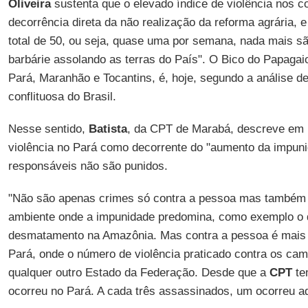
Oliveira
sustenta que o elevado índice de violência nos c
decorrência direta da não realização da reforma agrária, 
total de 50, ou seja, quase uma por semana, nada mais sã
barbárie assolando as terras do País". O Bico do Papagaio, 
Pará, Maranhão e Tocantins, é, hoje, segundo a análise d
conflituosa do Brasil.
Nesse sentido,
Batista
, da CPT de Marabá, descreve em 
violência no Pará como decorrente do "aumento da impuni
responsáveis não são punidos.
"Não são apenas crimes só contra a pessoa mas também 
ambiente onde a impunidade predomina, como exemplo o d
desmatamento na Amazônia. Mas contra a pessoa é mais 
Pará, onde o número de violência praticado contra os ca
qualquer outro Estado da Federação. Desde que a
CPT
tem
ocorreu no Pará. A cada três assassinados, um ocorreu aq