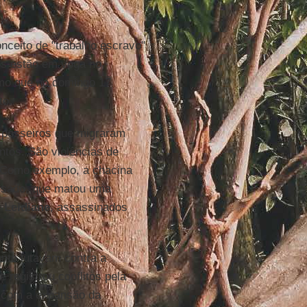
onceito de "trabalho escravo"
tos estão em voga no
smo que no domingo 17
to.
s posseiros que migraram
ntos. São violências de
. Como exemplo, a chacina
assado, que matou uma
,
Leidiane
, assassinados
nto lutavam contra a
 registrou conflitos pela
s com a expansão da