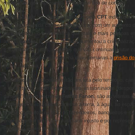
mineração, que representa 56% desse tipo de conflito.
Por outro lado, os dados levantados pela
CPT
indica que s
manifestações da classe trabalhadora, com um aumento 
participantes, "o que significa que mais e mais pessoas es
afirma
Santos
. E, nesse sentido, aumentou a criminaliza
trabalhadoras rurais, daqueles que vão continuar a lutar co
que está ai. Como exemplo, há duas semanas a
prisão d
no sul da Bahia.
Quilombolas e indígenas estão em luta pelo território, ca
e estão todos sendo exterminados, assassinados, despo
da terra", como escreveu
Frantz
Fanon
, são as vítimas d
pistolagem, excluídos do acesso à terra, à água, ao espaç
que se concentra na mão de fazendeiros, banqueiros e da
protegidos por um Poder Judiciário injusto e por representa
oligarquia que os financia.