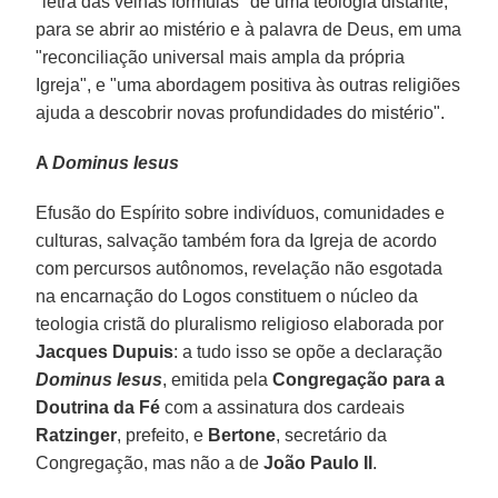
"letra das velhas fórmulas" de uma teologia distante,
para se abrir ao mistério e à palavra de Deus, em uma
"reconciliação universal mais ampla da própria
Igreja", e "uma abordagem positiva às outras religiões
ajuda a descobrir novas profundidades do mistério".
A
Dominus Iesus
Efusão do Espírito sobre indivíduos, comunidades e
culturas, salvação também fora da Igreja de acordo
com percursos autônomos, revelação não esgotada
na encarnação do Logos constituem o núcleo da
teologia cristã do pluralismo religioso elaborada por
Jacques Dupuis
: a tudo isso se opõe a declaração
Dominus Iesus
, emitida pela
Congregação para a
Doutrina da Fé
com a assinatura dos cardeais
Ratzinger
, prefeito, e
Bertone
, secretário da
Congregação, mas não a de
João Paulo II
.