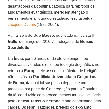
Eu acredito que, nestes tempos de repensamentos
desafiadores da doutrina católica para repropor os
fundamentos evangélicos, merecem atenção o
pensamento e a figura do estudioso jesuíta belga
Jacques Dupuis
(1923-2004).
A análise é de
Ugo Basso
, publicada na revista
Il
Gallo
, de março de 2016. A tradução é de
Moisés
Sbardelotto
.
Na
Índia
, por 36 anos, onde ele desempenhou
diversas atividades e ensinou teologia dogmática, no
retorno à
Europa
, ele assumiu a cátedra de Religiões
não-cristãs na
Pontifícia Universidade Gregoriana
de
Roma
, da qual foi suspenso depois de um
processo por parte da Congregação para a Doutrina
da fé, conduzido com procedimentos muito discutíveis
pelo cardeal
Tarcisio Bertone
e não desmentido pelo
cardeal
Joseph Ratzinger
, prefeito do ex-
Santo